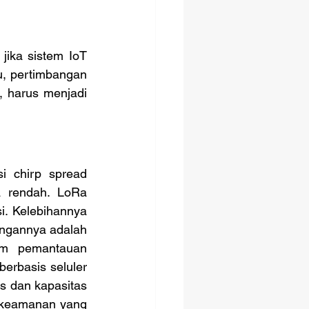
u, pertimbangan 
 harus menjadi 
 rendah. LoRa 
si. Kelebihannya 
angannya adalah 
em pemantauan 
berbasis seluler 
 dan kapasitas 
n keamanan yang 