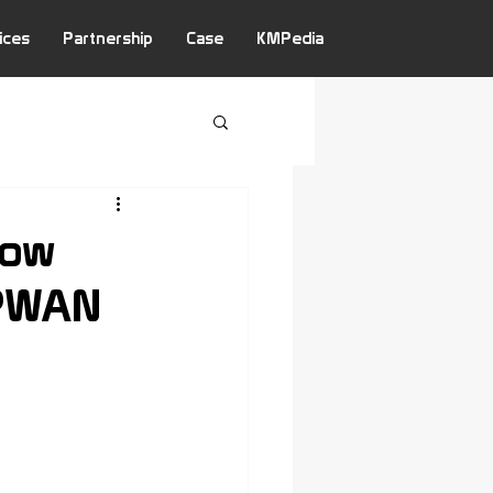
ices
Partnership
Case
KMPedia
Low
LPWAN