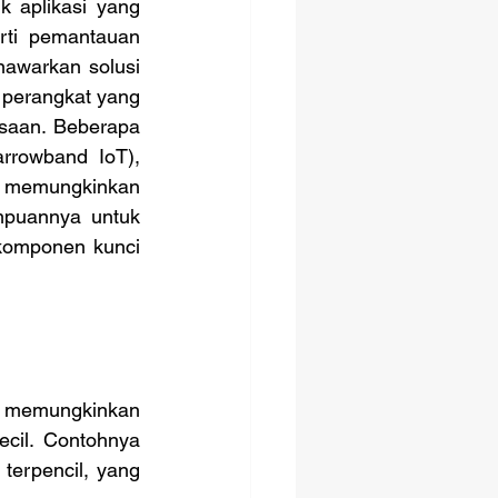
 aplikasi yang 
ti pemantauan 
awarkan solusi 
perangkat yang 
saan. Beberapa 
rowband IoT), 
 memungkinkan 
puannya untuk 
komponen kunci 
cil. Contohnya 
erpencil, yang 