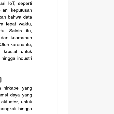
i IoT, seperti 
lan keputusan 
ikan bahwa data 
a tepat waktu, 
. Selain itu, 
s dan keamanan 
leh karena itu, 
krusial untuk 
hingga industri 
)
n nirkabel yang 
msi daya yang 
ktuator, untuk 
ingkali hingga 