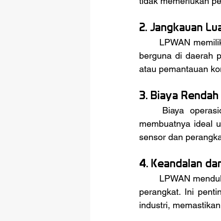
tidak memerlukan pen
2. Jangkauan Lu
	LPWAN memiliki kemampuan untuk mencakup area luas dengan infrastruktur minimal, 
berguna di daerah p
atau pemantauan kond
3. Biaya Rendah
	Biaya operasional LPWAN lebih rendah dibandingkan teknologi jaringan lainnya, 
membuatnya ideal un
sensor dan perangkat
4. Keandalan dan
	LPWAN mendukung koneksi stabil dan andal serta mampu menskalakan hingga jutaan 
perangkat. Ini penti
industri, memastikan