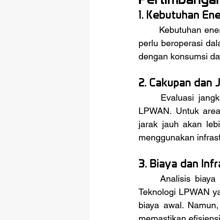
1. Kebutuhan Ene
	Kebutuhan energi sangat mempengaruhi pilihan teknologi LPWAN. Jika perangkat IoT 
perlu beroperasi da
dengan konsumsi day
2. Cakupan dan 
	Evaluasi jangkauan area yang dibutuhkan sangat penting dalam memilih teknologi 
LPWAN. Untuk area l
jarak jauh akan leb
menggunakan infrastr
3. Biaya dan Inf
	Analisis biaya mencakup evaluasi infrastruktur yang ada dan yang perlu dibangun. 
Teknologi LPWAN yan
biaya awal. Namun, 
memastikan efisiens