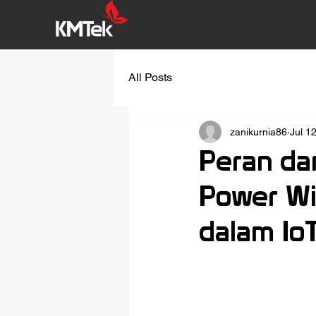
All Posts
zanikurnia86
Jul 1
Peran da
Power W
dalam Io