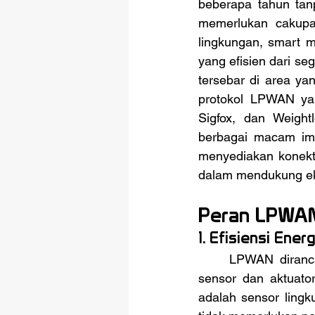
beberapa tahun tanp
memerlukan cakupan
lingkungan, smart m
yang efisien dari s
tersebar di area ya
protokol LPWAN yan
Sigfox, dan Weight
berbagai macam imp
menyediakan konekt
dalam mendukung ek
Peran LPWAN
1. Efisiensi Energ
	LPWAN dirancang untuk perangkat dengan konsumsi daya rendah, memungkinkan 
sensor dan aktuator
adalah sensor lingk