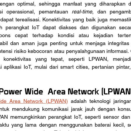
ngan optimal, sehingga manfaat yang diharapkan dar
nsi operasional, pemantauan 
real-time
, dan pengambi
 dapat terealisasi. Konektivitas yang baik juga memast
eh perangkat IoT dapat diakses dan digunakan secar
ons cepat terhadap kondisi atau kejadian tertentu
tabil dan aman juga penting untuk menjaga integrita
tensi risiko kebocoran atau penyalahgunaan informasi. O
i konektivitas yang tepat, seperti LPWAN, menjadi 
plikasi IoT, mulai dari smart cities, pertanian pintar, 
 Power Wide  Area Network (LPWAN
de Area Network (LPWAN)
 adalah teknologi jaringa
ntuk mendukung komunikasi jarak jauh dengan konsu
AN memungkinkan perangkat IoT, seperti sensor dan a
ktu yang lama dengan menggunakan baterai kecil, ser