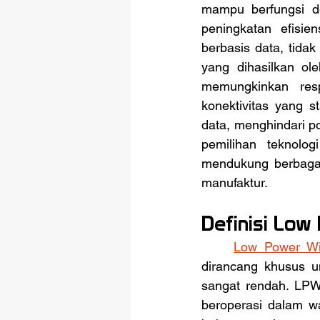
mampu berfungsi de
peningkatan efisie
berbasis data, tidak
yang dihasilkan ol
memungkinkan resp
konektivitas yang s
data, menghindari po
pemilihan teknolog
mendukung berbagai a
manufaktur.
Definisi Low
Low Power Wi
dirancang khusus u
sangat rendah. LPW
beroperasi dalam wa