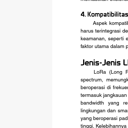
4. Kompatibilit
	Aspek kompatibilitas dengan perangkat lain sangat penting, terutama jika sistem IoT 
harus terintegrasi d
keamanan, seperti e
faktor utama dalam 
Jenis-Jenis
	LoRa (Long Range) adalah teknologi yang menggunakan modulasi chirp spread 
spectrum, memungk
beroperasi di freku
termasuk jangkauan y
bandwidth yang re
lingkungan dan smar
yang beroperasi pad
tinggi. Kelebihanny