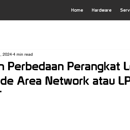
Home
Hardware
Serv
2, 2024
4 min read
n Perbedaan Perangkat 
ide Area Network atau 
T