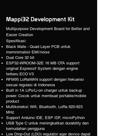
Mappi32 Development Kit
Multipurpose Development Board for Better and
Easier Creation
Spesifikasi:
Black Mate - Quad Layer PCB untuk
meminimalisir EMI/noise
Dual Core 32 bit
ESP32-WROOM-32E 16 MB OTA support
original Espressif System dengan engine
terbaru ECO V3
RFM95 LoRaWAN support dengan frekuensi
sesuai regulasi di Indonesia
Built in 1A LiPo/Li-on charger untuk backup
power. Cocok untuk membuat portable/mobile
product
Multikoneksi: Wifi, Bluetooth, LoRa 920-923
MHz
Support Arduino IDE, ESP IDF, microPython
USB Type C untuk meningkatkan durability dan
kemudahan pengguna
Low Drop-Out (LDO) regulator agar device dapat