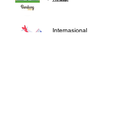
Internasional
Tindie
Supported by Trusted
Manufacturing Industry
Join Our User Session