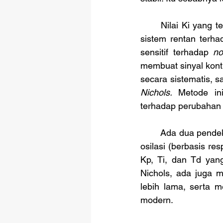
	Nilai Ki yang terlalu besar memang mempercepat hilangnya offset, tapi juga membuat 
sistem rentan terha
sensitif terhadap 
no
membuat sinyal kontr
secara sistematis, 
Nichols.
 Metode ini
terhadap perubahan 
	Ada dua pendekatan: metode kurva reaksi (berbasis respons loop terbuka) dan metode 
osilasi (berbasis re
Kp, Ti, dan Td yang
Nichols, ada juga 
lebih lama, serta m
modern.