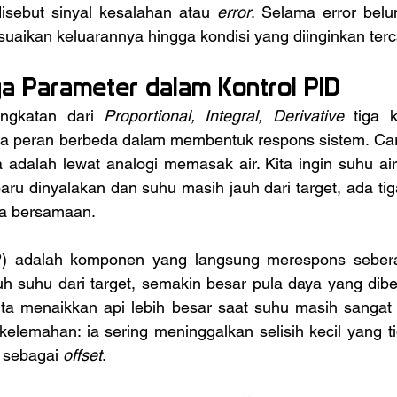
disebut sinyal kesalahan atau 
error
. Selama error belum
uaikan keluarannya hingga kondisi yang diinginkan terc
a Parameter dalam Kontrol PID
ingkatan dari 
Proportional, Integral, Derivative
 tiga 
a peran berbeda dalam membentuk respons sistem. Car
dalah lewat analogi memasak air. Kita ingin suhu air s
ru dinyalakan dan suhu masih jauh dari target, ada tiga 
ja bersamaan.
uh suhu dari target, semakin besar pula daya yang diberi
u kita menaikkan api lebih besar saat suhu masih sanga
lemahan: ia sering meninggalkan selisih kecil yang tid
 sebagai 
offset
.