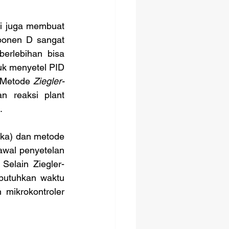
ponen D sangat 
erlebihan bisa 
uk menyetel PID 
 Metode
 Ziegler-
 reaksi plant 
. 
awal penyetelan 
Selain Ziegler-
butuhkan waktu 
mikrokontroler 