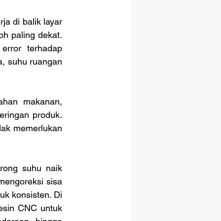
h paling dekat. 
rror terhadap 
, suhu ruangan 
ringan produk. 
idak memerlukan 
engoreksi sisa 
uk konsisten. Di 
esin CNC untuk 