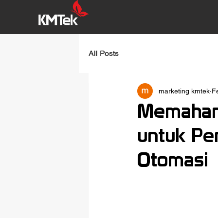
All Posts
marketing kmtek
F
Memahami
untuk Pe
Otomasi