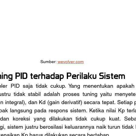
Sumber: 
wevolver.com
ing PID terhadap Perilaku Sistem
stru tidak stabil adalah proses tuning yaitu menyetel 
in integral), dan Kd (gain derivatif) secara tepat. Setia
mpak langsung pada respons sistem. Ketika nilai Kp terla
an koreksi yang dilakukan tidak cukup kuat. Sebali
ggi, sistem justru berosilasi keluarannya naik turun tidak 
 kenaikan Kp harus dilakukan secara bertahap.