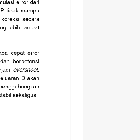
ulasi error dari 
 P tidak mampu 
oreksi secara 
g lebih lambat 
pa cepat error 
an berpotensi 
jadi 
overshoot
. 
keluaran D akan 
 menggabungkan 
abil sekaligus.