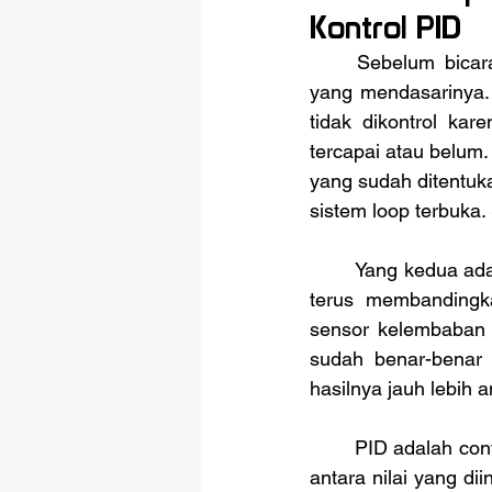
Kontrol PID
	Sebelum bicara soal kontrol PID, penting untuk memahami dua jenis sistem kontrol 
yang mendasarinya. 
tidak dikontrol ka
tercapai atau belum
yang sudah ditentuka
sistem loop terbuka.
	Yang kedua adalah sistem loop tertutup. Di sini, sistem memiliki jalur umpan balik yang 
terus membandingka
sensor kelembaban p
sudah benar-benar k
hasilnya jauh lebih a
	PID adalah contoh dari sistem loop tertutup. Ia bekerja dengan cara menghitung selisih 
antara nilai yang dii