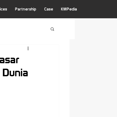
ices
Partnership
Case
KMPedia
asar
 Dunia