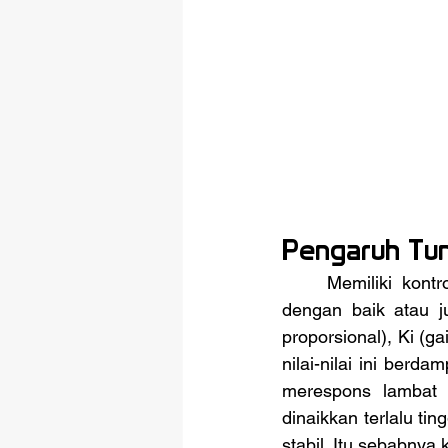
Pengaruh Tun
	Memiliki kontroler PID saja tidak cukup. Yang menentukan apakah sistem bekerja 
dengan baik atau ju
proporsional), Ki (ga
nilai-nilai ini berda
merespons lambat d
dinaikkan terlalu tin
stabil. Itu sebabnya