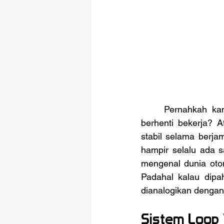
	Pernahkah kamu bertanya-tanya bagaimana AC di ruanganmu tahu kapan harus 
berhenti bekerja? 
stabil selama berja
hampir selalu ada s
mengenal dunia otoma
Padahal kalau dipa
dianalogikan dengan 
Sistem Loop 