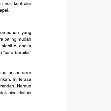
 nol, kontroler 
apai.
komponen yang 
a paling mudah 
tabil di angka 
"cara berpikir" 
kan. Ini terasa 
t rendah. Namun 
ak bisa diatasi 