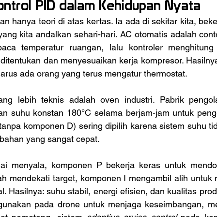
ntrol PID dalam Kehidupan Nyata
ang kita andalkan sehari-hari. AC otomatis adalah conto
a temperatur ruangan, lalu kontroler menghitung e
 ditentukan dan menyesuaikan kerja kompresor. Hasilnya
 harus ada orang yang terus mengatur thermostat.
an suhu konstan 180°C selama berjam-jam untuk penge
I (tanpa komponen D) sering dipilih karena sistem suhu t
ubahan yang sangat cepat. 
ah mendekati target, komponen I mengambil alih untuk m
al. Hasilnya: suhu stabil, energi efisien, dan kualitas prod
 digunakan pada drone untuk menjaga keseimbangan, m