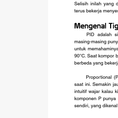
Selisih inilah yang 
terus bekerja menyes
Mengenal Tig
	PID adalah s
masing-masing puny
untuk memahaminya a
90°C. Saat kompor ba
berbeda yang beker
	Proportional (P) adalah komponen yang langsung merespons seberapa besar error 
saat ini. Semakin ja
intuitif wajar kala
komponen P punya ke
sendiri, yang dikenal