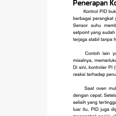
Penerapan Ko
	Kontrol PID bukan hanya teori di atas kertas. Ia ada di sekitar kita, bekerja di balik layar 
berbagai perangkat y
Sensor suhu membac
setpoint yang sudah
terjaga stabil tanpa
	Contoh lain yang lebih teknis adalah oven industri. Pabrik pengolahan makanan, 
misalnya, memerluk
Di sini, kontroler P
reaksi terhadap per
	Saat oven mulai menyala, komponen P bekerja keras untuk mendorong suhu naik 
dengan cepat. Setel
selisih yang tertingg
luar itu, PID juga