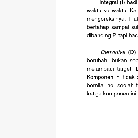
	Integral (I) h
waktu ke waktu. Kal
mengoreksinya, I a
bertahap sampai su
dibanding P, tapi has
Derivative 
(D)
berubah, bukan seb
melampaui target,
Komponen ini tidak 
bernilai nol seolah
ketiga komponen ini,