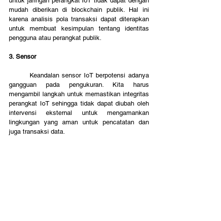
untuk jaringan perangkat IoT tidak dapat dengan 
mudah diberikan di blockchain publik. Hal ini 
karena analisis pola transaksi dapat diterapkan 
untuk membuat kesimpulan tentang identitas 
pengguna atau perangkat publik.
3. Sensor
	Keandalan sensor IoT berpotensi adanya 
gangguan pada pengukuran. Kita harus 
mengambil langkah untuk memastikan integritas 
perangkat IoT sehingga tidak dapat diubah oleh 
intervensi eksternal untuk mengamankan 
lingkungan yang aman untuk pencatatan dan 
juga transaksi data. 
Kesimpulan
	Jadi, blockchain dan IoT adalah teknologi 
baru dengan potensi yang besar, tetapi masih 
kurang dalam pengimplementasian secara luas 
karena masalah teknis dan keamanan. Beberapa 
perusahaan di pasar sudah mulai 
mengembangkan penggunaannya dengan 