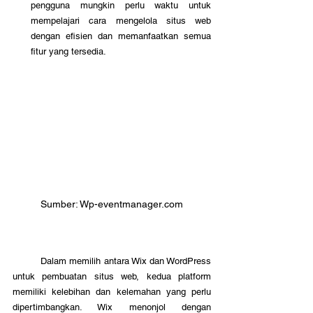
pengguna mungkin perlu waktu untuk 
mempelajari cara mengelola situs web 
dengan efisien dan memanfaatkan semua 
fitur yang tersedia.
Sumber: Wp-eventmanager.com
	Dalam memilih antara Wix dan WordPress 
untuk pembuatan situs web, kedua platform 
memiliki kelebihan dan kelemahan yang perlu 
dipertimbangkan. Wix menonjol dengan 