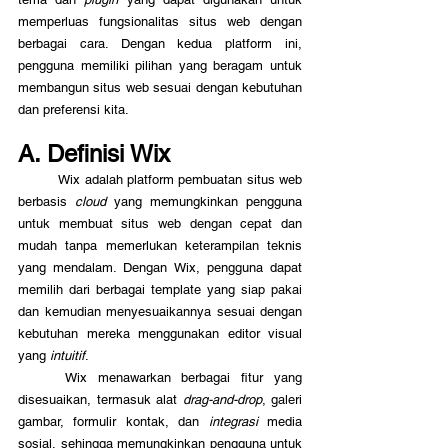
memperluas fungsionalitas situs web dengan 
berbagai cara. Dengan kedua platform ini, 
pengguna memiliki pilihan yang beragam untuk 
membangun situs web sesuai dengan kebutuhan 
dan preferensi kita.
A. Definisi Wix
	Wix adalah platform pembuatan situs web 
berbasis 
cloud 
yang memungkinkan pengguna 
untuk membuat situs web dengan cepat dan 
mudah tanpa memerlukan keterampilan teknis 
yang mendalam. Dengan Wix, pengguna dapat 
memilih dari berbagai template yang siap pakai 
dan kemudian menyesuaikannya sesuai dengan 
kebutuhan mereka menggunakan editor visual 
yang 
intuitif
.
	Wix menawarkan berbagai fitur yang 
disesuaikan, termasuk alat 
drag-and-drop
, galeri 
gambar, formulir kontak, dan 
integrasi 
media 
sosial, sehingga memungkinkan pengguna untuk 