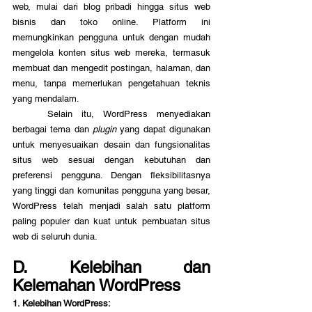
web, mulai dari blog pribadi hingga situs web 
bisnis dan toko online. Platform ini 
memungkinkan pengguna untuk dengan mudah 
mengelola konten situs web mereka, termasuk 
membuat dan mengedit postingan, halaman, dan 
menu, tanpa memerlukan pengetahuan teknis 
yang mendalam.
	Selain itu, WordPress menyediakan 
berbagai tema dan 
plugin 
yang dapat digunakan 
untuk menyesuaikan desain dan fungsionalitas 
situs web sesuai dengan kebutuhan dan 
preferensi pengguna. Dengan fleksibilitasnya 
yang tinggi dan komunitas pengguna yang besar, 
WordPress telah menjadi salah satu platform 
paling populer dan kuat untuk pembuatan situs 
web di seluruh dunia.
D. Kelebihan dan 
Kelemahan WordPress 
1. Kelebihan WordPress: