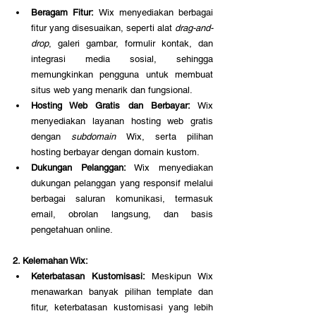
Beragam Fitur:
 Wix menyediakan berbagai 
fitur yang disesuaikan, seperti alat 
drag-and-
drop
, galeri gambar, formulir kontak, dan 
integrasi media sosial, sehingga 
memungkinkan pengguna untuk membuat 
situs web yang menarik dan fungsional.
Hosting Web Gratis dan Berbayar:
 Wix 
menyediakan layanan hosting web gratis 
dengan 
subdomain 
Wix, serta pilihan 
hosting berbayar dengan domain kustom.
Dukungan Pelanggan:
 Wix menyediakan 
dukungan pelanggan yang responsif melalui 
berbagai saluran komunikasi, termasuk 
email, obrolan langsung, dan basis 
pengetahuan online.
2. Kelemahan Wix:
Keterbatasan Kustomisasi:
 Meskipun Wix 
menawarkan banyak pilihan template dan 
fitur, keterbatasan kustomisasi yang lebih 