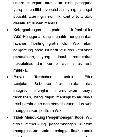
dalam mungkin dirasakan oleh pengguna 
yang memiliki kebutuhan yang sangat 
spesifik atau ingin memiliki kontrol total atas 
desain situs web mereka.
Ketergantungan pada Infrastruktur 
Wix:
 Pengguna yang memilih menggunakan 
layanan hosting gratis dari Wix akan 
bergantung pada infrastruktur dan kebijakan 
perusahaan, yang dapat membatasi 
fleksibilitas dan kontrol atas situs web 
mereka.
Biaya Tambahan untuk Fitur 
Lanjutan:
 Beberapa fitur lanjutan atau 
integrasi mungkin memerlukan biaya 
tambahan, yang dapat meningkatkan biaya 
total pembuatan dan pemeliharaan situs web 
menggunakan platform Wix.
Tidak Mendukung Pengembangan Kode:
 Wix 
tidak mendukung pengembangan kustom 
menggunakan kode, sehingga tidak cocok 