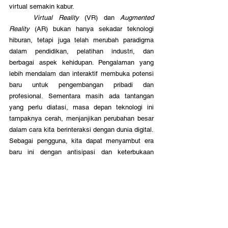
virtual semakin kabur.
Virtual Reality
 (VR) dan 
Augmented 
Reality
 (AR) bukan hanya sekadar teknologi 
hiburan, tetapi juga telah merubah paradigma 
dalam pendidikan, pelatihan industri, dan 
berbagai aspek kehidupan. Pengalaman yang 
lebih mendalam dan interaktif membuka potensi 
baru untuk pengembangan pribadi dan 
profesional. Sementara masih ada tantangan 
yang perlu diatasi, masa depan teknologi ini 
tampaknya cerah, menjanjikan perubahan besar 
dalam cara kita berinteraksi dengan dunia digital. 
Sebagai pengguna, kita dapat menyambut era 
baru ini dengan antisipasi dan keterbukaan 
terhadap kemungkinan-kemungkinan baru yang 
akan muncul. 
Itulah penjelasan mengenai
Virtual 
Reality
 dan 
Augmented Reality
, semoga 
bermanfaat dan selamat berkarya!
PT. Karya Merapi Teknologi