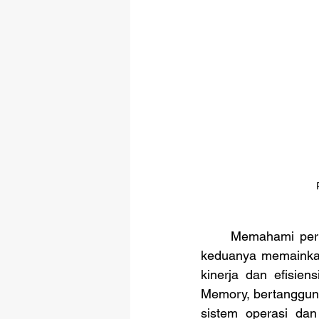
	Memahami perbedaan antara RAM dan penyimpanan internal sangat penting karena 
keduanya memainkan
kinerja dan efisie
Memory, bertanggun
sistem operasi dan