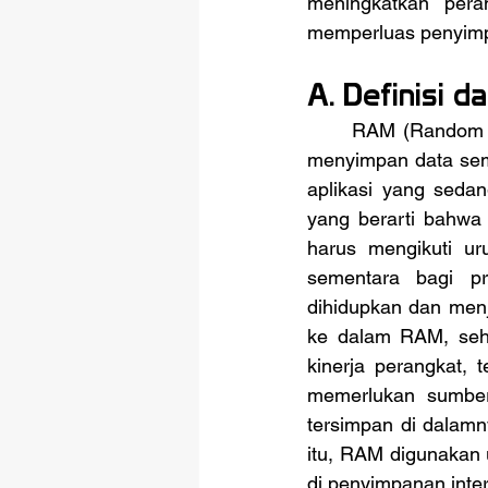
meningkatkan pera
memperluas penyimpa
A. Definisi 
	RAM (Random Access Memory) adalah jenis memori komputer yang digunakan untuk 
menyimpan data seme
aplikasi yang seda
yang berarti bahwa 
harus mengikuti ur
sementara bagi pr
dihidupkan dan menj
ke dalam RAM, sehi
kinerja perangkat, 
memerlukan sumber 
tersimpan di dalamny
itu, RAM digunakan
di penyimpanan inter