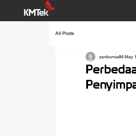
All Posts
zanikurnia86
May 1
Perbedaa
Penyimpa