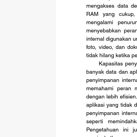
mengakses data den
RAM yang cukup, p
mengalami penurun
menyebabkan perangk
internal digunakan u
foto, video, dan d
tidak hilang ketika p
	Kapasitas penyimpanan yang besar memungkinkan pengguna untuk menyimpan lebih 
banyak data dan apl
penyimpanan intern
memahami peran ma
dengan lebih efisi
aplikasi yang tidak
penyimpanan intern
seperti memindahk
Pengetahuan ini j