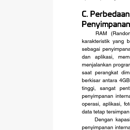
C. Perbedaa
Penyimpanan 
	RAM (Random Access Memory) dan penyimpanan internal memiliki peran dan 
karakteristik yang
sebagai penyimpana
dan aplikasi, mem
menjalankan program 
saat perangkat dima
berkisar antara 4GB
tinggi, sangat pen
penyimpanan intern
operasi, aplikasi, f
data tetap tersimpan
	Dengan kapasitas yang lebih besar, biasanya antara 64GB hingga 1TB atau lebih, 
penyimpanan intern