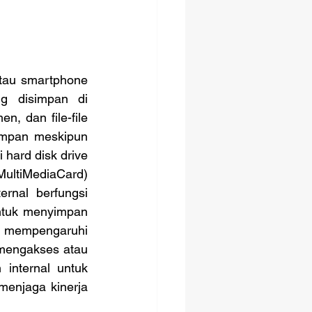
 disimpan di 
, dan file-file 
simpan meskipun 
 hard disk drive 
ultiMediaCard) 
nal berfungsi 
tuk menyimpan 
l mempengaruhi 
mengakses atau 
nternal untuk 
enjaga kinerja 