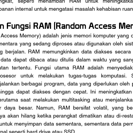
ngkat, seperti menambah RAM untuk meningkatkan
nan internal untuk mengatasi masalah kehabisan ruan
dan Fungsi RAM (Random Access Me
ntara yang sedang diproses atau digunakan oleh sist
ng berjalan. RAM memungkinkan data diakses secara 
data dapat dibaca atau ditulis dalam waktu yang sang
utan tertentu. Fungsi utama RAM adalah menyediaka
osesor untuk melakukan tugas-tugas komputasi. S
alankan berbagai program, data yang diperlukan oleh p
ngga dapat diakses dengan cepat. Ini meningkatkan 
terutama saat melakukan multitasking atau menjalankan
daya besar. Namun, RAM bersifat volatil, yang bera
a akan hilang ketika perangkat dimatikan atau di-resta
 untuk menyimpan data sementara, sementara data per
nal seperti hard drive atau SSD.