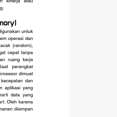
 kinerja atau 
g.
mory)
em operasi dan 
acak (random), 
at cepat tanpa 
n ruang kerja 
aat perangkat 
rosesor dimuat 
kecepatan dan 
 aplikasi yang 
rti data yang 
rt. Oleh karena 
manen disimpan 