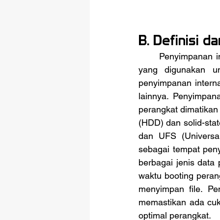
B. Definisi d
	Penyimpanan internal adalah komponen dalam perangkat komputer atau smartphone 
yang digunakan u
penyimpanan internal
lainnya. Penyimpanan
perangkat dimatikan a
(HDD) dan solid-sta
dan UFS (Universal
sebagai tempat pen
berbagai jenis data
waktu booting peran
menyimpan file. Pe
memastikan ada cuku
optimal perangkat.