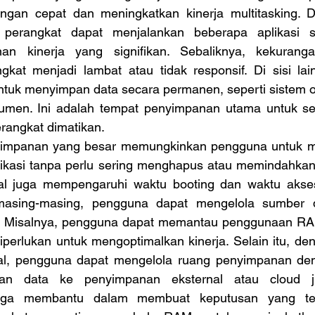
gan cepat dan meningkatkan kinerja multitasking. D
erangkat dapat menjalankan beberapa aplikasi se
an kinerja yang signifikan. Sebaliknya, kekuran
at menjadi lambat atau tidak responsif. Di sisi lai
ntuk menyimpan data secara permanen, seperti sistem ope
okumen. Ini adalah tempat penyimpanan utama untuk s
erangkat dimatikan. 
ikasi tanpa perlu sering menghapus atau memindahkan f
al juga mempengaruhi waktu booting dan waktu akses
sing-masing, pengguna dapat mengelola sumber d
en. Misalnya, pengguna dapat memantau penggunaan R
 diperlukan untuk mengoptimalkan kinerja. Selain itu, 
al, pengguna dapat mengelola ruang penyimpanan deng
an data ke penyimpanan eksternal atau cloud jik
uga membantu dalam membuat keputusan yang tepa