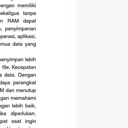
engan memiliki 
kaligus tanpa 
gan RAM dapat 
n, penyimpanan 
rasi, aplikasi, 
emua data yang 
ile. Kecepatan 
 data. Dengan 
aya perangkat 
AM dan menutup 
dengan memahami 
an lebih baik, 
a diperlukan. 
t saat ingin 