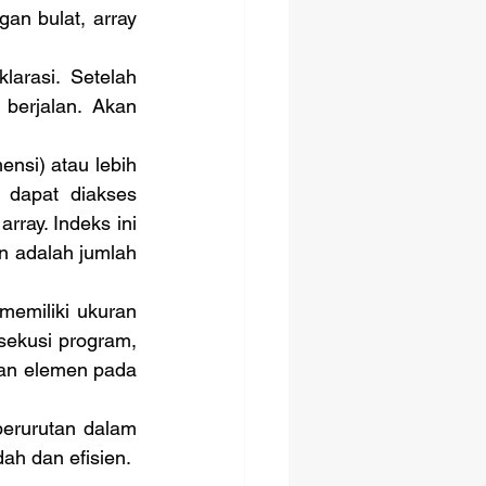
data yang sama. Misalnya, array integer hanya dapat menyimpan bilangan bulat, array 
arasi. Setelah 
berjalan. Akan 
ensi) atau lebih 
 dapat diakses 
ray. Indeks ini 
n adalah jumlah 
 memiliki ukuran 
sekusi program, 
n elemen pada 
erurutan dalam 
h dan efisien. 