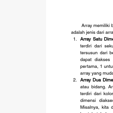
	Array memiliki beberapa jenis yang berdea-beda dengan karakteristik tersendiri, berikut 
adalah jenis dari arra
Array Satu Dim
terdiri dari s
tersusun dari 
dapat diakses 
pertama, 1 untu
array yang mud
Array Dua Dime
atau bidang. Ar
terdiri dari ko
dimensi diakse
Misalnya, kita