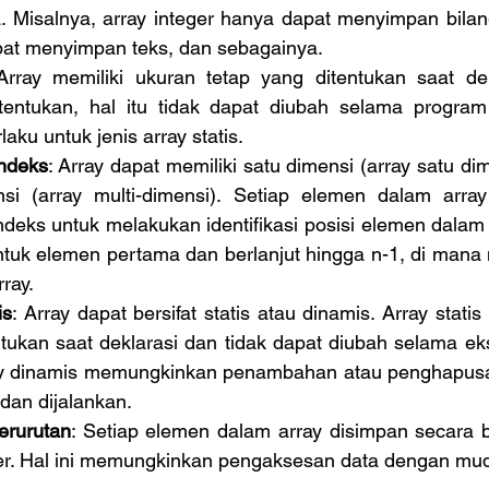
pat menyimpan teks, dan sebagainya.
Array memiliki ukuran tetap yang ditentukan saat dekl
tentukan, hal itu tidak dapat diubah selama program 
rlaku untuk jenis array statis.
ndeks
: Array dapat memiliki satu dimensi (array satu dim
nsi (array multi-dimensi). Setiap elemen dalam array
eks untuk melakukan identifikasi posisi elemen dalam ar
untuk elemen pertama dan berlanjut hingga n-1, di mana 
ray. 
is
: Array dapat bersifat statis atau dinamis. Array statis
ntukan saat deklarasi dan tidak dapat diubah selama ek
y dinamis memungkinkan penambahan atau penghapusa
dan dijalankan. 
rurutan
: Setiap elemen dalam array disimpan secara b
r. Hal ini memungkinkan pengaksesan data dengan muda