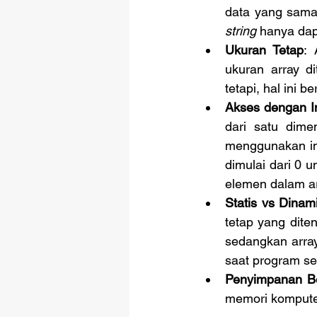
string
 hanya da
Ukuran Tetap
: 
ukuran array di
tetapi, hal ini be
Akses dengan I
dari satu dime
menggunakan ind
dimulai dari 0 
elemen dalam ar
Statis vs Dinam
tetap yang dite
sedangkan arra
saat program se
Penyimpanan Be
memori kompute