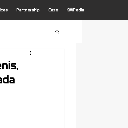
ices
Partnership
Case
KMPedia
nis,
ada