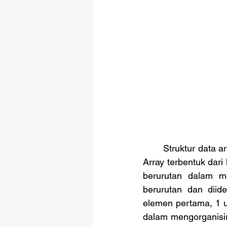
	Struktur data array merupakan salah satu konsep penting dalam sebuah pemrograman. 
Array terbentuk dar
berurutan dalam m
berurutan dan diide
elemen pertama, 1 u
dalam mengorganisi