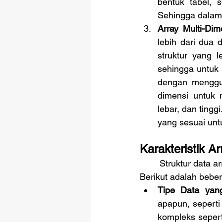
bentuk tabel, 
Sehingga dalam 
Array Multi-Dim
lebih dari dua 
struktur yang l
sehingga untuk 
dengan menggun
dimensi untuk 
lebar, dan ting
yang sesuai untu
Karakteristik Ar
	Struktur data array memiliki beberapa karakteristik yang perlu dipahami oleh pengguna. 
Berikut adalah bebera
Tipe Data ya
apapun, seperti 
kompleks sepert