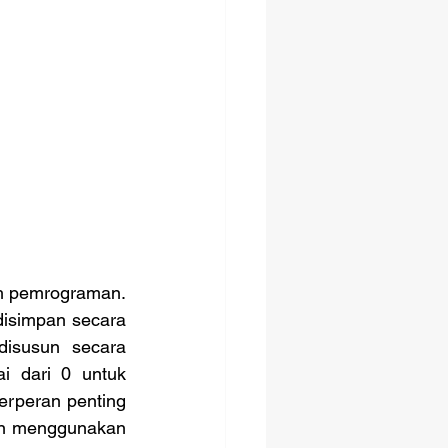
isimpan secara 
isusun secara 
i dari 0 untuk 
erperan penting 
n menggunakan 