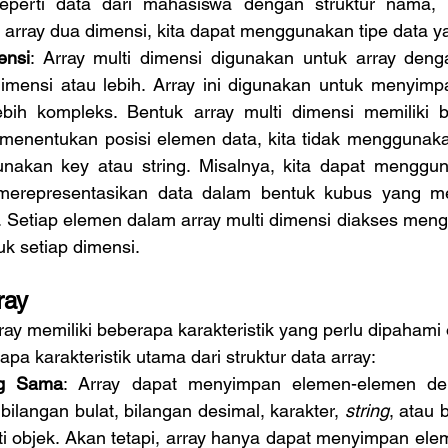
seperti data dari mahasiswa dengan struktur nama, N
array dua dimensi, kita dapat menggunakan tipe data y
ensi
: Array multi dimensi digunakan untuk array denga
dimensi atau lebih. Array ini digunakan untuk menyimp
ebih kompleks. Bentuk array multi dimensi memiliki b
menentukan posisi elemen data, kita tidak menggunakan
akan key atau string. Misalnya, kita dapat mengguna
merepresentasikan data dalam bentuk kubus yang mem
gi. Setiap elemen dalam array multi dimensi diakses men
k setiap dimensi. 
ray
pa karakteristik utama dari struktur data array:
ng Sama
: Array dapat menyimpan elemen-elemen den
bilangan bulat, bilangan desimal, karakter, 
string
, atau 
i objek. Akan tetapi, array hanya dapat menyimpan ele