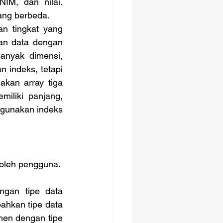
IM, dan nilai. 
ang berbeda. 
n tingkat yang 
an data dengan 
anyak dimensi, 
 indeks, tetapi 
kan array tiga 
iliki panjang, 
ggunakan indeks 
gan tipe data 
bahkan tipe data 
men dengan tipe 