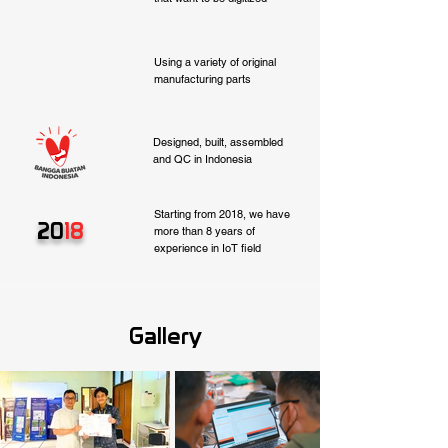
Using a variety of original
manufacturing parts
Designed, built, assembled
and QC in Indonesia
Starting from 2018, we have
20
18
more than 8 years of
experience in IoT field
Gallery