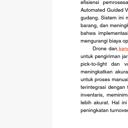
efisiensi pemrose
Automated Guided Ve
gudang. Sistem ini
barang, dan meningk
bahwa implementasi
mengurangi biaya op
	Drone dan
 ken
untuk pengiriman ja
pick-to-light dan 
meningkatkan akuras
untuk proses manua
terintegrasi dengan 
inventaris, meminim
lebih akurat. Hal 
peningkatan turnover