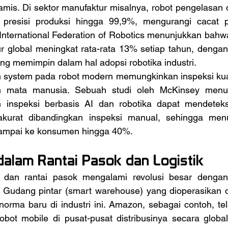
amis. Di sektor manufaktur misalnya, robot pengelasan 
 presisi produksi hingga 99,9%, mengurangi cacat p
i International Federation of Robotics menunjukkan bahwa
ur global meningkat rata-rata 13% setiap tahun, dengan
ng memimpin dalam hal adopsi robotika industri.
an mata manusia. Sebuah studi oleh McKinsey menu
m inspeksi berbasis AI dan robotika dapat mendeteks
kurat dibandingkan inspeksi manual, sehingga menur
sampai ke konsumen hingga 40%. 
dalam Rantai Pasok dan Logistik
. Gudang pintar (smart warehouse) yang dioperasikan 
 norma baru di industri ini. Amazon, sebagai contoh, t
robot mobile di pusat-pusat distribusinya secara globa