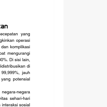
tan
kinkan operasi 
dan komplikasi 
at mengurangi 
. Di sisi lain, 
istribusikan di 
99,999%, jauh 
yang potensial 
as sehari-hari 
teraksi sosial 