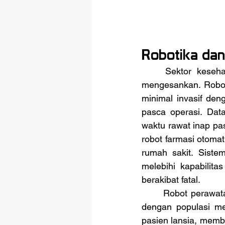
Robotika dan
	Sektor kesehatan mengadopsi robotika dan otomatisasi dengan kecepatan yang 
mengesankan. Robot 
minimal invasif den
pasca operasi. Dat
waktu rawat inap pas
robot farmasi otomat
rumah sakit. Siste
melebihi kapabilita
berakibat fatal.
	Robot perawatan dan pendamping juga semakin populer, terutama di negara-negara 
dengan populasi men
pasien lansia, memb