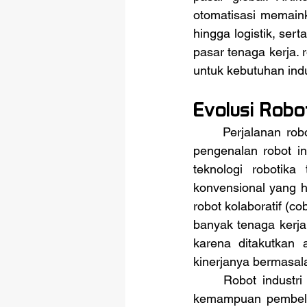
otomatisasi memainka
hingga logistik, ser
pasar tenaga kerja.
untuk kebutuhan indu
Evolusi Robo
	Perjalanan robotika dalam industri manufaktur dimulai sekitar tahun 1960-an dengan 
pengenalan robot in
teknologi robotika
konvensional yang ha
robot kolaboratif (c
banyak tenaga kerja
karena ditakutkan
kinerjanya bermasal
	Robot industri modern dilengkapi dengan sensor canggih, kecerdasan buatan, dan 
kemampuan pembela