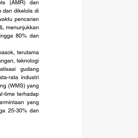
ts (AMR) dan 
an dikelola di 
aktu pencarian 
HL menunjukkan 
ingga 80% dan 
pasok, terutama 
gan, teknologi 
atisasi gudang 
-rata industri 
ang (WMS) yang 
l-time terhadap 
ermintaan yang 
gga 25-30% dan 