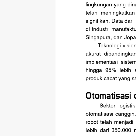
lingkungan yang din
telah meningkatkan
signifikan. Data dar
di industri manufakt
Singapura, dan Jepa
	Teknologi vision system pada robot modern memungkinkan inspeksi kualitas yang lebih 
akurat dibandingk
implementasi siste
hingga 95% lebih a
produk cacat yang 
Otomatisasi 
	Sektor logistik dan rantai pasok mengalami revolusi besar dengan adopsi sistem 
otomatisasi canggih
robot telah menjadi
lebih dari 350.000 