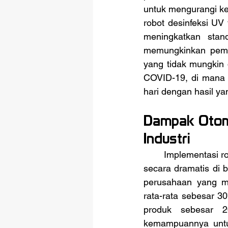
untuk mengurangi ke
robot desinfeksi UV
meningkatkan stan
memungkinkan pemr
yang tidak mungkin 
COVID-19, di mana 
hari dengan hasil ya
Dampak Otoma
Industri
	Implementasi robotika dan otomatisasi telah terbukti meningkatkan efisiensi operasional 
secara dramatis di b
perusahaan yang me
rata-rata sebesar 3
produk sebesar 
kemampuannya untuk 