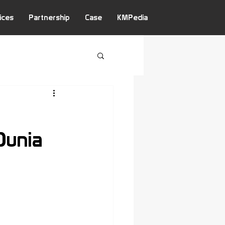
ices
Partnership
Case
KMPedia
Dunia