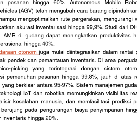
san pesanan hingga 60%. Autonomous Mobile Robo
hicles (AGV) telah mengubah cara barang dipindahkan d
 mampu mengoptimalkan rute pergerakan, mengurangi w
atkan akurasi inventarisasi hingga 99,9%. Studi dari D
 AMR di gudang dapat meningkatkan produktivitas h
erasional hingga 40%.
daraan otonom 
juga mulai diintegrasikan dalam rantai 
rak pendek dan pemantauan inventaris. Di area pergudan
voice-picking yang terintegrasi dengan sistem otom
i pemenuhan pesanan hingga 99,8%, jauh di atas rata
l yang berkisar antara 95-97%. Sistem manajemen gud
teknologi IoT dan robotika memungkinkan visibilitas rea
alisir kesalahan manusia, dan memfasilitasi prediksi p
ini berujung pada pengurangan biaya penyimpanan hin
 inventaris hingga 20%.