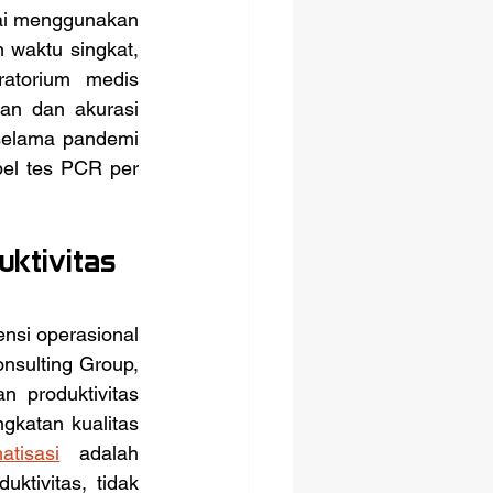
ai menggunakan 
waktu singkat, 
atorium medis 
n dan akurasi 
selama pandemi 
l tes PCR per 
ktivitas 
nsulting Group, 
 produktivitas 
katan kualitas 
atisasi
 adalah 
tivitas, tidak 