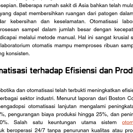
sepian. Beberapa rumah sakit di Asia bahkan telah mul
 yang dapat membersihkan ruangan dari patogen dalam 
dar kebersihan dan keselamatan. Otomatisasi labor
osesan sampel dalam jumlah besar dengan kecepata
dicapai melalui metode manual. Hal ini sangat krusial 
laboratorium otomatis mampu memproses ribuan sampe
ng konsisten.
tisasi terhadap Efisiensi dan Produ
erbagai sektor industri. Menurut laporan dari Boston Co
ngadopsi otomatisasi lanjutan mengalami peningkatan
0%, pengurangan biaya produksi hingga 25%, dan pening
20%. Salah satu keuntungan utama sistem 
otom
beroperasi 24/7 tanpa penurunan kualitas atau produk