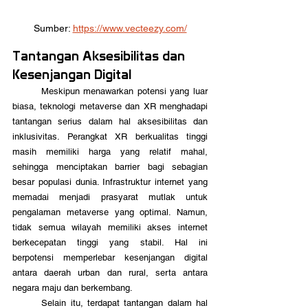
Sumber: 
https://www.vecteezy.com/
Tantangan Aksesibilitas dan 
Kesenjangan Digital
	Meskipun menawarkan potensi yang luar 
biasa, teknologi metaverse dan XR menghadapi 
tantangan serius dalam hal aksesibilitas dan 
inklusivitas. Perangkat XR berkualitas tinggi 
masih memiliki harga yang relatif mahal, 
sehingga menciptakan barrier bagi sebagian 
besar populasi dunia. Infrastruktur internet yang 
memadai menjadi prasyarat mutlak untuk 
pengalaman metaverse yang optimal. Namun, 
tidak semua wilayah memiliki akses internet 
berkecepatan tinggi yang stabil. Hal ini 
berpotensi memperlebar kesenjangan digital 
antara daerah urban dan rural, serta antara 
negara maju dan berkembang.
	Selain itu, terdapat tantangan dalam hal 