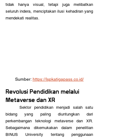
tidak hanya visual, tetapi juga melibatkan 
seluruh indera, menciptakan ilusi kehadiran yang 
mendekati realitas.
Sumber: 
https://lspkatigapass.co.id/
Revolusi Pendidikan melalui 
Metaverse dan XR
	Sektor pendidikan menjadi salah satu 
bidang yang paling diuntungkan dari 
perkembangan teknologi metaverse dan XR. 
Sebagaimana dikemukakan dalam penelitian 
BINUS University tentang penggunaan 