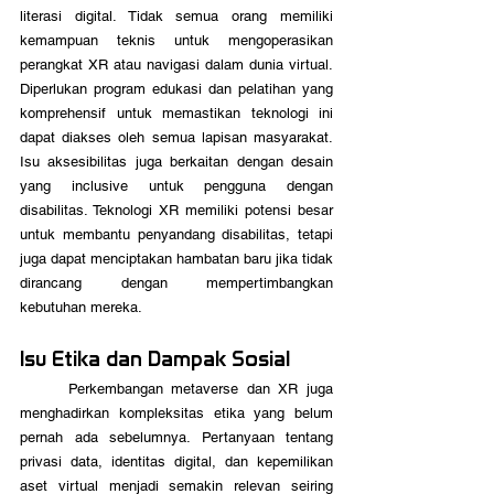
literasi digital. Tidak semua orang memiliki 
kemampuan teknis untuk mengoperasikan 
perangkat XR atau navigasi dalam dunia virtual. 
Diperlukan program edukasi dan pelatihan yang 
komprehensif untuk memastikan teknologi ini 
dapat diakses oleh semua lapisan masyarakat. 
Isu aksesibilitas juga berkaitan dengan desain 
yang inclusive untuk pengguna dengan 
disabilitas. Teknologi XR memiliki potensi besar 
untuk membantu penyandang disabilitas, tetapi 
juga dapat menciptakan hambatan baru jika tidak 
dirancang dengan mempertimbangkan 
kebutuhan mereka.
Isu Etika dan Dampak Sosial
	Perkembangan metaverse dan XR juga 
menghadirkan kompleksitas etika yang belum 
pernah ada sebelumnya. Pertanyaan tentang 
privasi data, identitas digital, dan kepemilikan 
aset virtual menjadi semakin relevan seiring 