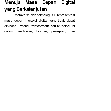
Menuju Masa Depan Digital 
yang Berkelanjutan
	Metaverse dan teknologi XR representasi 
masa depan interaksi digital yang tidak dapat 
dihindari. Potensi transformatif dari teknologi ini 
dalam pendidikan, hiburan, pekerjaan, dan 
kehidupan sosial sangat besar dan menjanjikan. 
Namun, realisasi penuh dari potensi ini 
memerlukan pendekatan yang thoughtful dan 
inclusive. Tantangan yang ada, mulai dari 
aksesibilitas, etika, hingga dampak sosial, 
bukanlah hambatan yang tidak dapat diatasi. 
Dengan kolaborasi yang baik antara teknolog, 
pemerintah, akademisi, dan masyarakat sipil, 
kita dapat menciptakan ekosistem metaverse 
yang tidak hanya inovatif tetapi juga 
berkelanjutan dan bermanfaat untuk semua.
	Kunci sukses dalam mengadopsi 
teknologi ini terletak pada kemampuan kita untuk 
menyeimbangkan inovasi dengan tanggung 