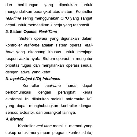
dan perhitungan yang diperlukan untuk 
mengendalikan perangkat atau sistem. Kontroller 
real-time
 sering menggunakan CPU yang sangat 
cepat untuk memastikan kinerja yang responsif.
2. Sistem Operasi 
Real-Time
	Sistem operasi yang digunakan dalam 
kontroller 
real-time
 adalah sistem operasi 
real-
time
 yang dirancang khusus untuk menjaga 
respon waktu nyata. Sistem operasi ini mengatur 
prioritas tugas dan menjalankan operasi sesuai 
dengan jadwal yang ketat.
3. 
Input/Output
 (I/O) 
Interfaces
	Kontroller 
real-time
 harus dapat 
berkomunikasi dengan perangkat keras 
eksternal. Ini dilakukan melalui antarmuka I/O 
yang dapat menghubungkan kontroller dengan 
sensor, aktuator, dan perangkat lainnya.
4. Memori
	Kontroller 
real-time
 memiliki memori yang 
cukup untuk menyimpan program kontrol, data, 