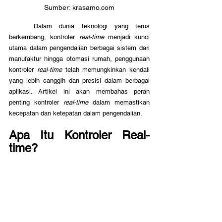
Sumber: krasamo.com
	Dalam dunia teknologi yang terus 
berkembang, kontroler 
real-time
 menjadi kunci 
utama dalam pengendalian berbagai sistem dari 
manufaktur hingga otomasi rumah, penggunaan 
kontroler 
real-time
 telah memungkinkan kendali 
yang lebih canggih dan presisi dalam berbagai 
aplikasi. Artikel ini akan membahas peran 
penting kontroler 
real-time
 dalam memastikan 
kecepatan dan ketepatan dalam pengendalian.
Apa Itu Kontroler Real-
time?