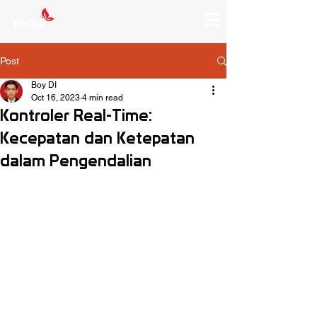
Post
Boy DI
Oct 16, 2023
4 min read
Kontroler Real-Time:
Kecepatan dan Ketepatan
dalam Pengendalian