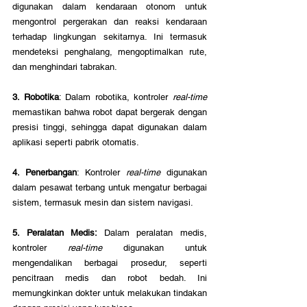
digunakan dalam kendaraan otonom untuk 
mengontrol pergerakan dan reaksi kendaraan 
terhadap lingkungan sekitarnya. Ini termasuk 
mendeteksi penghalang, mengoptimalkan rute, 
dan menghindari tabrakan.
3. Robotika
: Dalam robotika, kontroler 
real-time
memastikan bahwa robot dapat bergerak dengan 
presisi tinggi, sehingga dapat digunakan dalam 
aplikasi seperti pabrik otomatis.
4. Penerbangan
: Kontroler 
real-time
 digunakan 
dalam pesawat terbang untuk mengatur berbagai 
sistem, termasuk mesin dan sistem navigasi.
5. Peralatan Medis: 
Dalam peralatan medis, 
kontroler 
real-time
 digunakan untuk 
mengendalikan berbagai prosedur, seperti 
pencitraan medis dan robot bedah. Ini 
memungkinkan dokter untuk melakukan tindakan 