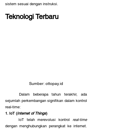
sistem sesuai dengan instruksi.
Teknologi Terbaru
Sumber: ottopay.id
	Dalam beberapa tahun terakhir, ada 
sejumlah perkembangan signifikan dalam kontrol 
real-time:
1. IoT (
Internet of Things
)
	IoT telah merevolusi kontrol 
real-time
dengan menghubungkan perangkat ke internet. 