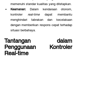
memenuhi standar kualitas yang ditetapkan.
Keamanan:
 Dalam kendaraan otonom, 
kontroler 
real-time
 dapat membantu 
menghindari tabrakan dan kecelakaan 
dengan memberikan respons cepat terhadap 
situasi berbahaya.
Tantangan dalam 
Penggunaan Kontroler 
Real-time
Sumber: fightgeek.co