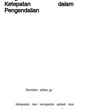
Ketepatan dalam 
Pengendalian
Sumber: adtec.gr
	Ketepatan dan kecepatan adalah dua 