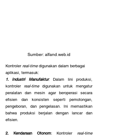
Sumber: alfand.web.id
Kontroler 
real-time
 digunakan dalam berbagai 
aplikasi, termasuk:
1. Industri Manufaktur
: Dalam lini produksi, 
kontroler 
real-time
 digunakan untuk mengatur 
peralatan dan mesin agar beroperasi secara 
efisien dan konsisten seperti pemotongan, 
pengeboran, dan pengelasan. Ini memastikan 
bahwa produksi berjalan dengan lancar dan 
efisien.
2. Kendaraan Otonom
: Kontroler 
real-time