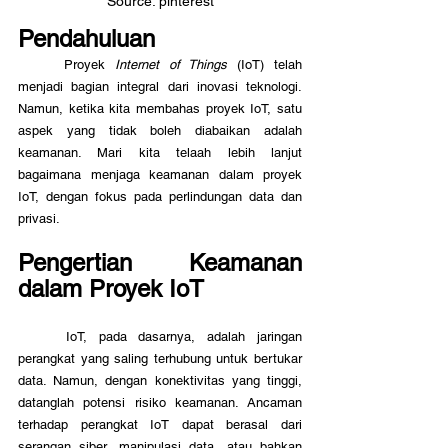
Source: pinterest
Pendahuluan
	Proyek 
Internet of Things 
(IoT) telah 
menjadi bagian integral dari inovasi teknologi. 
Namun, ketika kita membahas proyek IoT, satu 
aspek yang tidak boleh diabaikan adalah 
keamanan. Mari kita telaah lebih lanjut 
bagaimana menjaga keamanan dalam proyek 
IoT, dengan fokus pada perlindungan data dan 
privasi.
Pengertian Keamanan 
dalam Proyek IoT
	IoT, pada dasarnya, adalah jaringan 
perangkat yang saling terhubung untuk bertukar 
data. Namun, dengan konektivitas yang tinggi, 
datanglah potensi risiko keamanan. Ancaman 
terhadap perangkat IoT dapat berasal dari 
serangan siber, manipulasi data, atau bahkan 