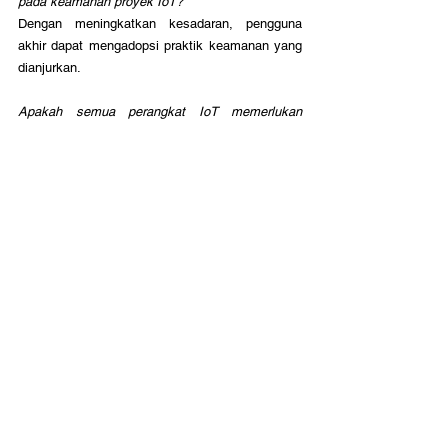
pada keamanan proyek IoT?
Dengan meningkatkan kesadaran, pengguna 
akhir dapat mengadopsi praktik keamanan yang 
dianjurkan.
Apakah semua perangkat IoT memerlukan 
pembaruan perangkat lunak?
Ya, pembaruan perangkat lunak penting untuk 
mengatasi kerentanan keamanan yang baru 
terdeteksi.
Bagaimana kita dapat memastikan privasi 
pengguna dalam proyek IoT?
Penggunaan teknologi enkripsi dan kebijakan 
privasi yang ketat dapat membantu menjaga 
privasi pengguna.
PT. Karya Merapi Teknologi
contact@kmtech.id
Follow sosial media kami dan ambil bagian 