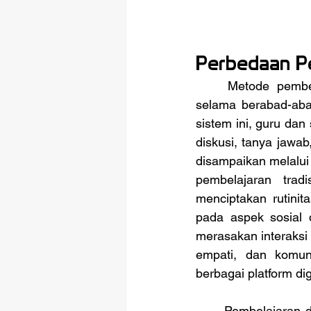
Perbedaan Pe
	Metode pembelajaran konvensional merupakan pendekatan yang telah digunakan 
selama berabad-abad
sistem ini, guru da
diskusi, tanya jawab,
disampaikan melalui b
pembelajaran tradi
menciptakan rutinit
pada aspek sosial
merasakan interaksi 
empati, dan komuni
berbagai platform di
	Pembelajaran digital memungkinkan siswa untuk mengakses materi kapan saja dan di 