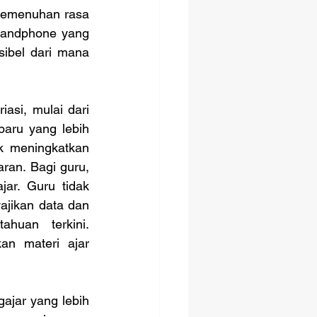
 pemenuhan rasa 
andphone yang 
sibel dari mana 
aru yang lebih 
k meningkatkan 
an. Bagi guru, 
r. Guru tidak 
jikan data dan 
uan terkini. 
n materi ajar 