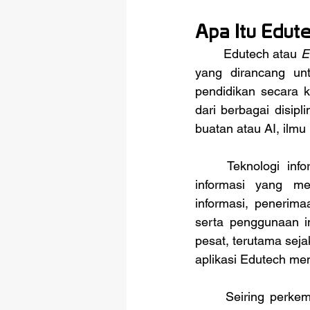
Apa Itu Edut
	Edutech atau 
E
yang dirancang unt
pendidikan secara k
dari berbagai disipl
buatan atau AI, ilmu
	Teknologi informasi dapat didefinisikan sebagai serangkaian tahapan penanganan 
informasi yang mel
informasi, penerima
serta penggunaan i
pesat, terutama sej
aplikasi Edutech me
	Seiring perkembangan Edutech Indonesia, kini telah muncul berbagai jenis platform 