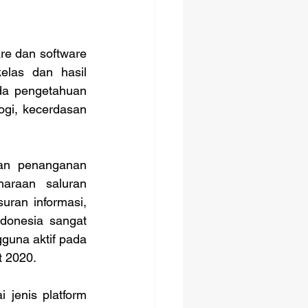
e dan software 
las dan hasil 
da pengetahuan 
ogi, kecerdasan 
araan saluran 
ran informasi, 
donesia sangat 
una aktif pada 
t 2020.