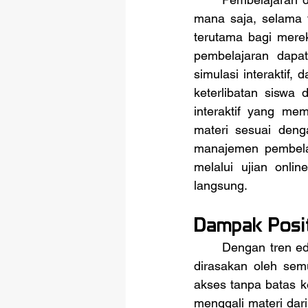
mana saja, selama te
terutama bagi merek
pembelajaran dapat
simulasi interaktif
keterlibatan siswa 
interaktif yang me
materi sesuai deng
manajemen pembela
melalui ujian onli
langsung.
Dampak Posit
	Dengan tren edutech 2025 yang terus berkembang, manfaat teknologi informasi dapat 
dirasakan oleh sem
akses tanpa batas k
menggali materi dar