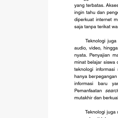
yang terbatas. Akse
ingin tahu dan pen
diperkuat internet 
saja tanpa terikat wa
	Teknologi juga mampu menyediakan media pembelajaran yang bervariasi, mulai dari 
audio, video, hingg
nyata. Penyajian m
minat belajar siswa
teknologi informas
hanya berpegangan p
informasi baru ya
Pemanfaatan 
searc
mutakhir dan berkuali
	Teknologi juga membantu pengajar menemukan berbagai metode mengajar yang lebih 