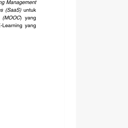
ing Management 
es (SaaS)
 untuk 
e (MOOC
) yang 
-Learning yang 