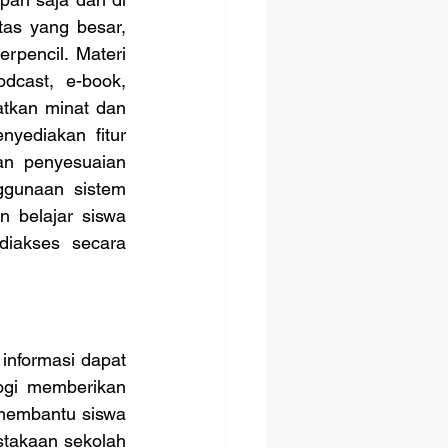
tas yang besar, 
rpencil. Materi 
dcast, e-book, 
atkan minat dan 
yediakan fitur 
an penyesuaian 
gunaan sistem 
belajar siswa 
diakses secara 
ogi memberikan 
membantu siswa 
takaan sekolah 