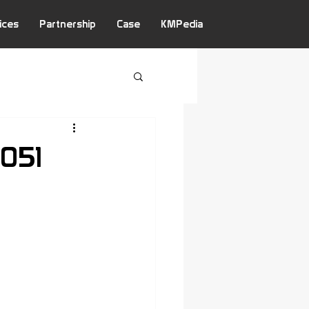
ices
Partnership
Case
KMPedia
051