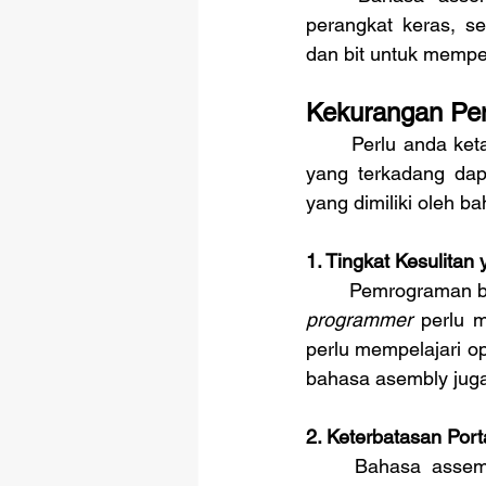
perangkat keras, s
dan bit untuk memper
Kekurangan Pe
	Perlu anda ketahui, bahwa bahasa pemrograman assembly juga memiliki kekurangan 
yang terkadang dap
yang dimiliki oleh 
1. Tingkat Kesulitan 
programmer
 perlu m
perlu mempelajari o
bahasa asembly juga 
2. Keterbatasan Porta
	Bahasa assembly dikembangkan untuk digunakan pada satu jenis arsitektur CPU 