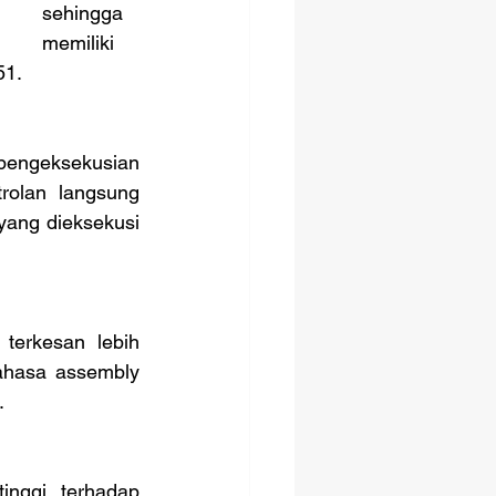
sehingga 
memiliki 
51.
olan langsung 
yang dieksekusi 
ahasa assembly 
.