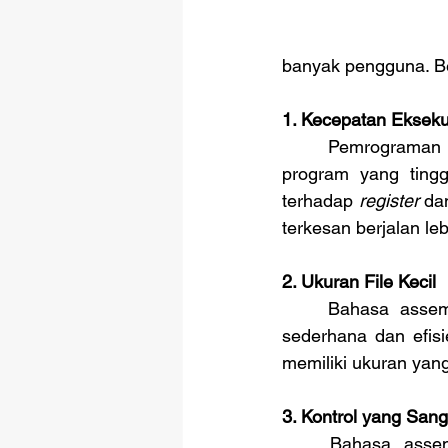
banyak pengguna. Be
1. Kecepatan Ekseku
	Pemrograman bahasa assembly 8051 memiliki tingkat kecepatan pengeksekusian 
program yang tingg
terhadap 
register
 da
terkesan berjalan leb
2. Ukuran File Kecil
	Bahasa assembly 8051 hanya menggunakan instruksi dasar yang terkesan lebih 
sederhana dan efisi
memiliki ukuran yan
3. Kontrol yang San
	Bahasa assembly 8051 memberikan pengendalian yang begitu tinggi terhadap 