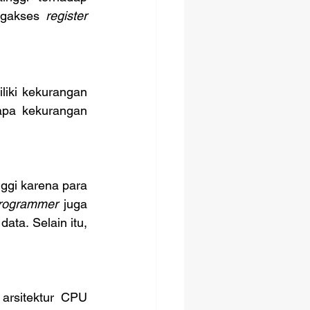
gakses 
register
apa kekurangan 
	Pemrograman bahasa assembly 8051 memiliki tingkat kesulitan yang tinggi karena para 
rogrammer
 juga 
ta. Selain itu, 