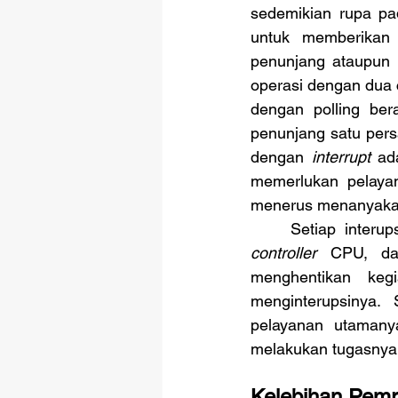
sedemikian rupa pa
untuk memberikan
penunjang ataupun 
operasi dengan dua c
dengan polling be
penunjang satu per
dengan 
interrupt
 ad
memerlukan pelaya
menerus menanyakan
	Setiap interu
controller
 CPU, da
menghentikan keg
menginterupsinya.
pelayanan utamanya
melakukan tugasnya
Kelebihan Pem