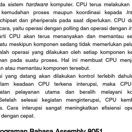
da sistem 
hardware
 komputer. CPU terus melakukan p
 kemudahan proses maupun koordinasi kepada 
In
chipset dan pheriperals pada saat diperlukan. CPU d
ara, yaitu operasi dengan polling dan operasi dengan
 i
rarti CPU akan terus menanyakan dan memantau se
satu meskipun komponen sedang tidak memerlukan pela
alah operasi yang dilakukan oleh setiap komponen k
nan pada suatu proses. Hal ini membuat CPU menjad
 atau memantau komponen tersebut. 
psi yang datang akan dilakukan kontrol terlebih dahu
lam keadaan CPU terkena interupsi, maka CPU 
iatan pelayanan utama dan beralih melayani k
 Setelah selesai kegiatan menginterupsi, CPU kemb
. Cara interupsi sangat meningkatkan efisiensi op
 dengan cepat.
rograman Bahasa Assembly 8051