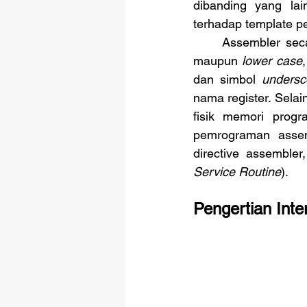
dibanding yang la
terhadap template p
	Assembler se
maupun 
lower case
dan simbol 
undersc
nama register. Sela
fisik memori progr
pemrograman assemb
directive assembler
Service Routine
). 
Pengertian Inter