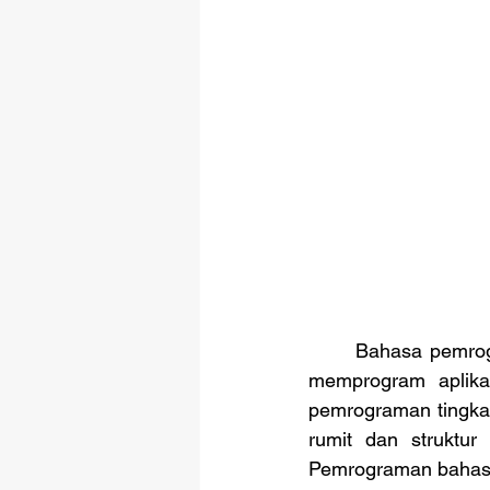
	Bahasa pemrograman assembly atau bahasa pemrograman rakitan digunakan untuk 
memprogram aplika
pemrograman tingkat
rumit dan struktu
Pemrograman bahasa 