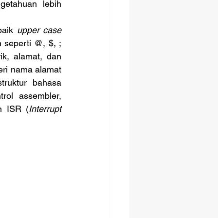
etahuan lebih 
aik 
upper case
seperti @, $, ; 
k, alamat, dan 
eri nama alamat 
truktur bahasa 
rol assembler, 
an ISR (
Interrupt 