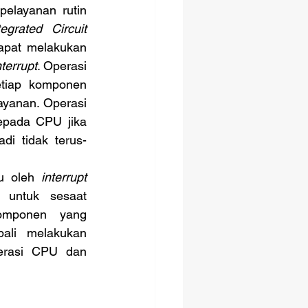
elayanan rutin 
tegrated Circuit
apat melakukan 
nterrupt
. Operasi 
tiap komponen 
yanan. Operasi 
epada CPU jika 
i tidak terus-
lu oleh 
interrupt 
untuk sesaat 
omponen yang 
ali melakukan 
erasi CPU dan 