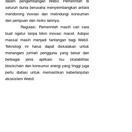
dalam pengembangan Web3. Pemerintah di 
seluruh dunia berusaha menyeimbangkan antara 
mendorong inovasi dan melindungi konsumen 
dari penipuan dan risiko lainnya.
	 Regulasi: Pemerintah masih cari cara 
buat ngatur tanpa bikin inovasi macet. Adopsi 
massal masih menjadi tantangan bagi Web3. 
Teknologi ini harus dapat diskalakan untuk 
menangani jumlah pengguna yang besar dan 
berbagai jenis aplikasi. Isu skalabilitas 
blockchain dan konsumsi energi yang tinggi juga 
perlu diatasi untuk memastikan keberlanjutan 
ekosistem Web3.
	 Web3 menawarkan visi yang menarik 
tentang masa depan internet yang lebih 
demokratis dan terdesentralisasi. Namun, untuk 
mencapai potensi penuh, diperlukan kolaborasi 
antara pengembang, pelaku bisnis, pemerintah, 
dan masyarakat. Web3 adalah langkah besar 
buat bikin internet lebih transparan, aman, dan 
inklusif.