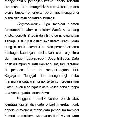
mengeksekusi perjanjian ketika kondisi tertentu 
terpenuhi. Ini memungkinkan otomatisasi proses 
bisnis tanpa memerlukan perantara, mengurangi 
biaya dan meningkatkan efisiensi.
Cryptocurrency
 juga menjadi elemen 
fundamental dalam ekosistem Web3. Mata uang 
kripto, seperti Bitcoin dan Ethereum, digunakan 
sebagai alat tukar dalam ekosistem Web3. Mata 
uang ini tidak dikendalikan oleh pemerintah atau 
lembaga keuangan, melainkan oleh algoritma 
dan jaringan 
peer-to-peer
. Desentralisasi: Data 
tidak disimpan di satu server pusat, tapi tersebar 
di jaringan. Fitur ini menghilangkan Titik 
Kegagalan Tunggal dan mengurangi risiko 
manipulasi data oleh pihak tertentu. Kepemilikan 
Data: Kalian bisa ngatur data kalian sendiri tanpa 
ada yang ngambil seenaknya. 
	Pengguna memiliki kontrol penuh atas 
identitas digital dan data pribadi mereka, tidak 
seperti di Web2 di mana data pengguna menjadi 
komoditas platform. Keamanan dan Privasi: Data 