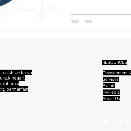
RESOURCES
t untuk berkarya
Development K
untuk negeri.
Services
kolaborasi
Events
ang bermanfaat
KMPedia
About Us