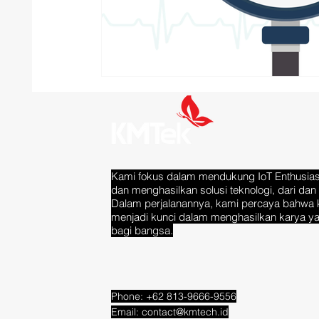
Kami fokus dalam mendukung IoT Enthusias
dan menghasilkan solusi teknologi, dari dan 
Dalam perjalanannya, kami percaya bahwa 
menjadi kunci dalam menghasilkan karya y
bagi bangsa.
Phone: +62 813-9666-9556
Email:
contact@kmtech.id