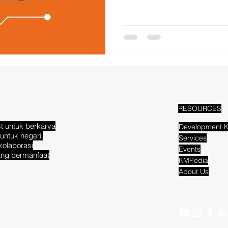
RESOURCES
t untuk berkarya
Development K
untuk negeri.
Services
kolaborasi
Events
ang bermanfaat
KMPedia
About Us