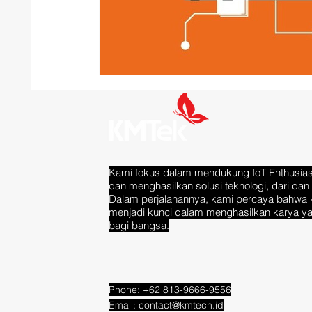
Kami fokus dalam mendukung IoT Enthusias
dan menghasilkan solusi teknologi, dari dan 
Dalam perjalanannya, kami percaya bahwa 
menjadi kunci dalam menghasilkan karya y
bagi bangsa.
Phone: +62 813-9666-9556
Email:
contact@kmtech.id