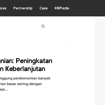
ices
Partnership
Case
KMPedia
anian: Peningkatan
an Keberlanjutan
punggung perekonomian banyak
ahan besar seiring dengan
ah...