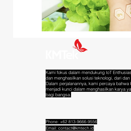
Kami fokus dalam mendukung IoT Enthusias
dan menghasilkan solusi teknologi, dari dan 
Dalam perjalanannya, kami percaya bahwa 
menjadi kunci dalam menghasilkan karya y
bagi bangsa.
Phone: +62 813-9666-9556
Email:
contact@kmtech.id