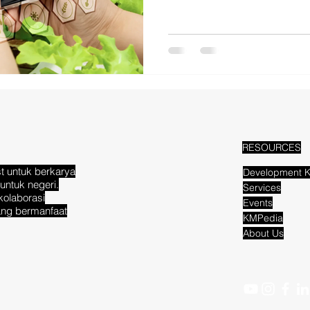
RESOURCES
t untuk berkarya
Development K
untuk negeri.
Services
kolaborasi
Events
ang bermanfaat
KMPedia
About Us