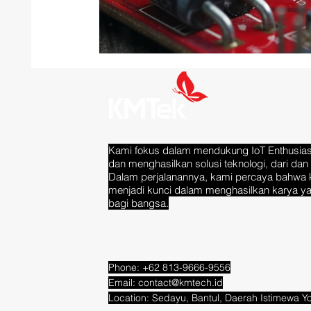
Kami fokus dalam mendukung IoT Enthusias
dan menghasilkan solusi teknologi, dari dan 
Dalam perjalanannya, kami percaya bahwa 
menjadi kunci dalam menghasilkan karya y
bagi bangsa.
Phone: +62 813-9666-9556
Email:
contact@kmtech.id
Location: Sedayu, Bantul, Daerah Istimewa 