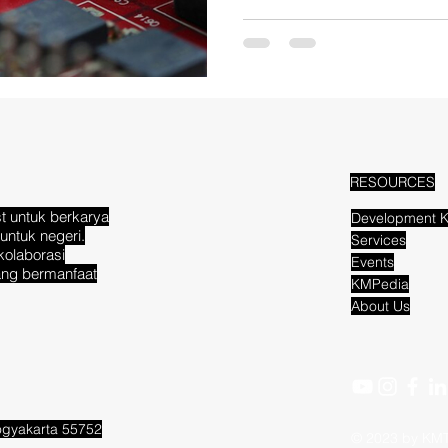
RESOURCES
t untuk berkarya
Development K
untuk negeri.
Services
kolaborasi
Events
ang bermanfaat
KMPedia
About Us
Yogyakarta 55752
© 2023 by KM