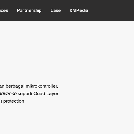
ices
Partnership
Case
KMPedia
n berbagai mikrokontroller.
advance
seperti Quad Layer
) protection