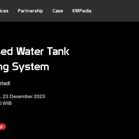
ices
Partnership
Case
KMPedia
sed Water Tank
ing System
riadi
tu, 23 Desember 2023
30 WIB
up