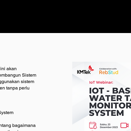
ini akan
embangun Sistem
nggunakan sistem
ien tanpa perlu
System
entang bagaimana