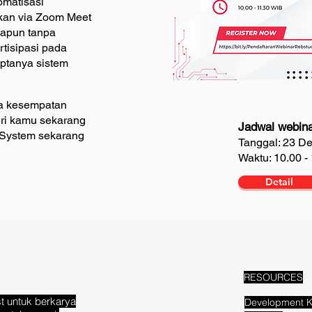
omatisasi
ukan via Zoom Meet
napun tanpa
rtisipasi pada
iptanya sistem
da kesempatan
ri kamu sekarang
Jadwal webina
 System sekarang
Tanggal: 23 D
Waktu: 10.00 -
Detail
RESOURCES
t untuk berkarya
Development K