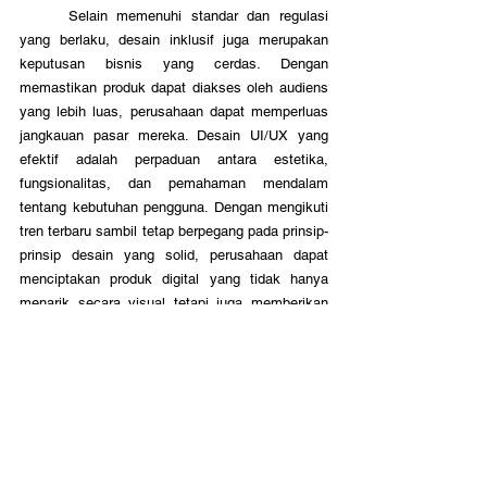
	Selain memenuhi standar dan regulasi 
yang berlaku, desain inklusif juga merupakan 
keputusan bisnis yang cerdas. Dengan 
memastikan produk dapat diakses oleh audiens 
yang lebih luas, perusahaan dapat memperluas 
jangkauan pasar mereka. Desain UI/UX yang 
efektif adalah perpaduan antara estetika, 
fungsionalitas, dan pemahaman mendalam 
tentang kebutuhan pengguna. Dengan mengikuti 
tren terbaru sambil tetap berpegang pada prinsip-
prinsip desain yang solid, perusahaan dapat 
menciptakan produk digital yang tidak hanya 
menarik secara visual tetapi juga memberikan 
pengalaman yang memuaskan dan bermakna 
bagi pengguna. Dalam lanskap digital yang 
kompetitif, investasi dalam desain UI/UX yang 
berkualitas bukan lagi sekadar nilai tambah, 
melainkan kebutuhan strategis yang dapat 
menentukan keberhasilan produk di pasaran. 
Memahami dan mengimplementasikan tren serta 