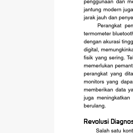
penggunaan dan memp
jantung modern juga
jarak jauh dan peny
	Perangkat pemantauan rumahan seperti timbangan pintar, tensimeter digital, dan 
termometer bluetoot
dengan akurasi tingg
digital, memungkink
fisik yang sering. T
memerlukan pemanta
perangkat yang dit
monitors yang dapat
memberikan data yan
juga meningkatkan 
berulang.
Revolusi Diagnos
	Salah satu kontribusi paling signifikan IoMT dalam dunia medis adalah kemampuannya 