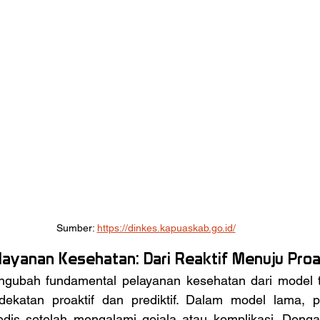
Sumber: 
https://dinkes.kapuaskab.go.id/
layanan Kesehatan: Dari Reaktif Menuju Proa
dekatan proaktif dan prediktif. Dalam model lama, p
dis setelah mengalami gejala atau komplikasi. Denga