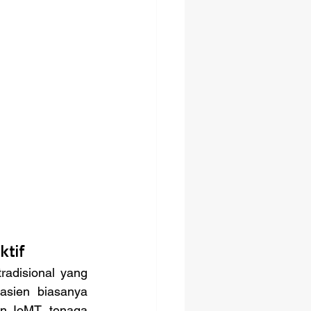
ktif
asien biasanya 
n IoMT, tenaga 