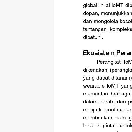
global, nilai IoMT d
depan, menunjukkan 
dan mengelola keseh
tantangan kompleks
dipatuhi.
Ekosistem Peran
	Perangkat IoMT hadir dalam berbagai bentuk dan fungsi, mulai dari yang dapat 
dikenakan (perangk
yang dapat ditanam)
wearable IoMT yang 
memantau berbagai p
dalam darah, dan po
meliputi continuo
memberikan data gl
Inhaler pintar unt