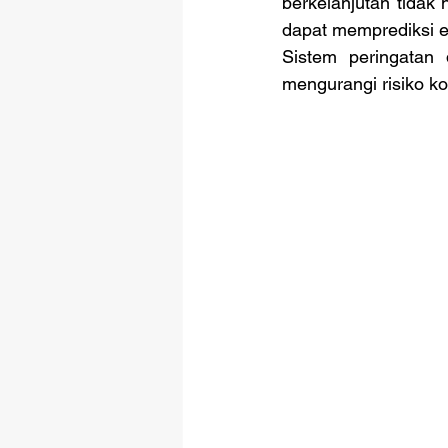
berkelanjutan tidak 
dapat memprediksi ep
Sistem peringatan 
mengurangi risiko ko