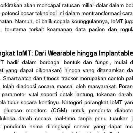
iperkirakan akan mencapai ratusan miliar dolar dalam be
potensi besar teknologi ini dalam mentransformasi cara
atan. Namun, di balik segala keunggulannya, IoMT jug
, terutama terkait keamanan data pasien dan regula
gkat IoMT: Dari Wearable hingga Implantabl
at yang dapat dikenakan) hingga yang ditanamkan dal
. Smartwatch dan fitness tracker merupakan contoh pali
telah diadopsi secara massal oleh masyarakat. Peran
arameter vital seperti detak jantung, tekanan darah,
la tidur secara kontinyu. Kategori perangkat IoMT yang
us glucose monitors (CGM) untuk penderita diabete
ukosa darah secara real-time tanpa perlu tusukan j
uk penderita asma dilengkapi sensor yang dapat mel