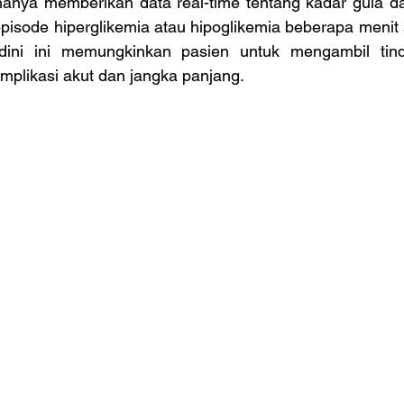
hanya memberikan data real-time tentang kadar gula dar
isode hiperglikemia atau hipoglikemia beberapa menit s
dini ini memungkinkan pasien untuk mengambil tinda
mplikasi akut dan jangka panjang.