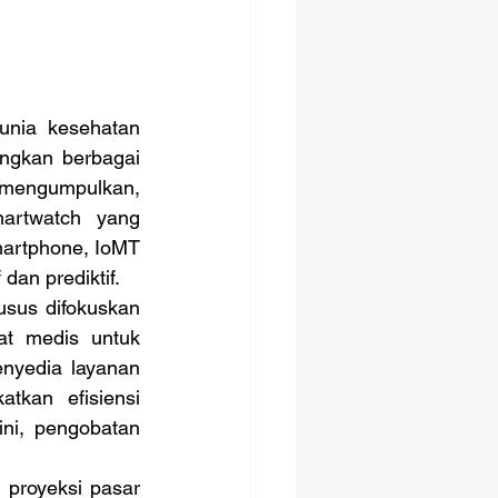
ngkan berbagai 
mengumpulkan, 
artwatch yang 
martphone, IoMT 
dan prediktif.
usus difokuskan 
t medis untuk 
nyedia layanan 
tkan efisiensi 
ni, pengobatan 