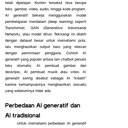
telah dipelajari. Konten tersebut bisa berupa 
teks, gambar, video, audio, hingga kode program. 
AI generatif bekerja menggunakan model 
pembelajaran mendalam (deep learning) seperti 
Transformer, GAN (Generative Adversarial 
Network), atau model difusi. Teknologi ini dilatih 
dengan dataset besar untuk memahami pola, 
lalu menghasilkan output baru yang relevan 
dengan permintaan pengguna. Contoh AI 
generatif yang populer antara lain chatbot penulis 
teks otomatis, AI pembuat gambar dari 
deskripsi, AI pembuat musik atau
 video.
 AI
generatif sering disebut sebagai AI “kreatif” 
karena kemampuannya menghasilkan sesuatu 
yang sebelumnya tidak ada.
Perbedaan AI generatif dan 
AI tradisional
	Untuk memahami perbedaan AI generatif 