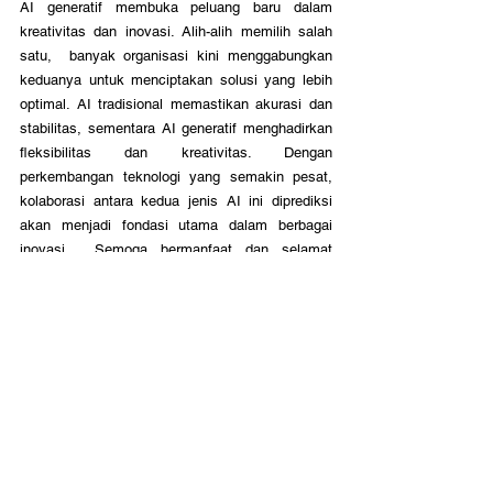
AI generatif membuka peluang baru dalam 
kreativitas dan inovasi. Alih-alih memilih salah 
satu,  banyak organisasi kini menggabungkan 
keduanya untuk menciptakan solusi yang lebih 
optimal. AI tradisional memastikan akurasi dan 
stabilitas, sementara AI generatif menghadirkan 
fleksibilitas dan kreativitas. Dengan 
perkembangan teknologi yang semakin pesat, 
kolaborasi antara kedua jenis AI ini diprediksi 
akan menjadi fondasi utama dalam berbagai 
inovasi. 
Semoga bermanfaat dan selamat 
berkarya!
PT. Karya Merapi Teknologi
contact@kmtech.id
Follow sosial media kami dan ambil bagian 
dalam berkarya untuk negeri!
YouTube:
https://www.youtube.com/c/KMTekIndo
nesia
Instagram:
https://www.instagram.com/kmtek.ind