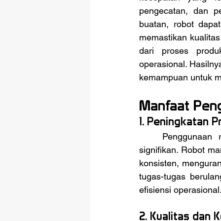
pengecatan, dan p
buatan, robot dapat
memastikan kualitas 
dari proses produ
operasional. Hasilny
kemampuan untuk mem
Manfaat Peng
1. Peningkatan P
	Penggunaan robot dalam lini produksi dapat meningkatkan produktivitas secara 
signifikan. Robot m
konsisten, menguran
tugas-tugas berula
efisiensi operasional
2. Kualitas dan 