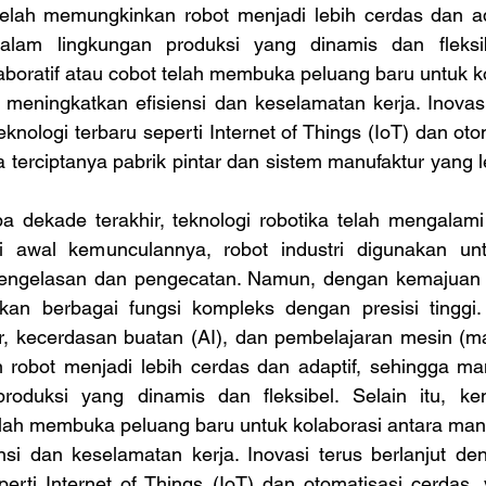
telah memungkinkan robot menjadi lebih cerdas dan ada
alam lingkungan produksi yang dinamis dan fleksibe
boratif atau cobot telah membuka peluang baru untuk ko
meningkatkan efisiensi dan keselamatan kerja. Inovasi 
nologi terbaru seperti Internet of Things (IoT) dan otom
erciptanya pabrik pintar dan sistem manufaktur yang leb
i awal kemunculannya, robot industri digunakan unt
engelasan dan pengecatan. Namun, dengan kemajuan te
an berbagai fungsi kompleks dengan presisi tinggi.
, kecerdasan buatan (AI), dan pembelajaran mesin (mac
robot menjadi lebih cerdas dan adaptif, sehingga ma
roduksi yang dinamis dan fleksibel. Selain itu, ke
telah membuka peluang baru untuk kolaborasi antara man
nsi dan keselamatan kerja. Inovasi terus berlanjut de
eperti Internet of Things (IoT) dan otomatisasi cerdas