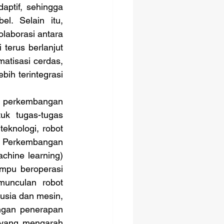
ptif, sehingga 
l. Selain itu, 
laborasi antara 
terus berlanjut 
atisasi cerdas, 
ih terintegrasi 
uk tugas-tugas 
knologi, robot 
 Perkembangan 
hine learning) 
mpu beroperasi 
munculan robot 
usia dan mesin, 
ngan penerapan 
, yang mengarah 