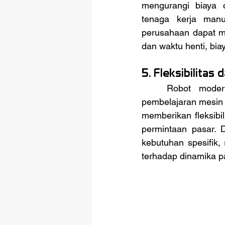
mengurangi biaya 
tenaga kerja manu
perusahaan dapat me
dan waktu henti, bia
5. Fleksibilitas 
	Robot modern yang dilengkapi dengan kecerdasan buatan dan kemampuan 
pembelajaran mesin d
memberikan fleksibi
permintaan pasar.
kebutuhan spesifik,
terhadap dinamika p