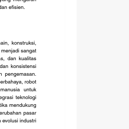
dan efisien.
 menjadi sangat 
, dan kualitas 
an konsistensi 
an pengemasan. 
rbahaya, robot 
manusia untuk 
grasi teknologi 
tika mendukung 
erubahan pasar 
volusi industri 