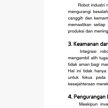
	Robot industri menawarkan tingkat presisi dan konsistensi yang tinggi, sehingga dapat 
mengurangi kesalah
canggih dan kemamp
memastikan setiap 
produksi dan menin
3. Keamanan dan
	Integrasi robot dalam manufaktur mengurangi risiko kecelakaan kerja dengan 
mengambil alih tuga
tidak aman bagi man
Hal ini tidak hanya
untuk fokus pada 
kesejahteraan merek
4. Pengurangan 
	Meskipun investasi awal untuk robotika mungkin tinggi, penggunaan robot dapat 