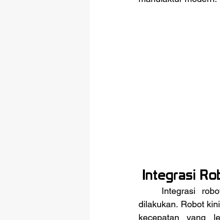
 Integrasi R
	Integrasi robotika dalam lini produksi modern telah merevolusi cara manufaktur 
dilakukan. Robot ki
kecepatan yang le