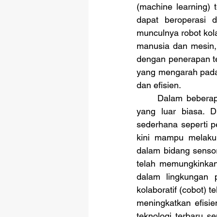
(machine learning) 
dapat beroperasi d
munculnya robot kola
manusia dan mesin, 
dengan penerapan tek
yang mengarah pada t
dan efisien. 
	Dalam beberapa dekade terakhir, teknologi robotika telah mengalami perkembangan 
yang luar biasa. D
sederhana seperti p
kini mampu melakuk
dalam bidang sensor
telah memungkinkan 
dalam lingkungan p
kolaboratif (cobot) 
meningkatkan efisie
teknologi terbaru s