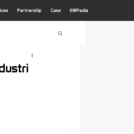
ices
Partnership
Case
KMPedia
ustri