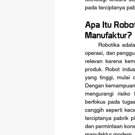
pada terciptanya pabr
Apa Itu Robo
Manufaktur?
	Robotika adalah cabang ilmu dan teknologi yang berfokus pada desain, konstruksi, 
operasi, dan penggun
relevan karena kema
produk. Robot indus
yang tinggi, mulai
Dengan kemampuan un
mengurangi risiko
berfokus pada tugas-
canggih seperti kec
terciptanya pabrik 
dan permintaan kons
manufaktur modern.