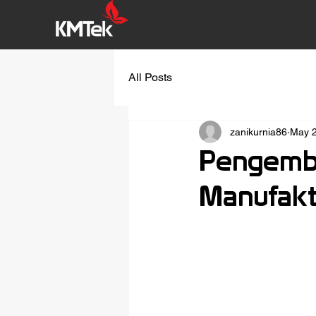
All Posts
zanikurnia86
May 2
Pengemba
Manufakt