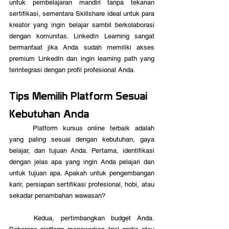
untuk pembelajaran mandiri tanpa tekanan 
sertifikasi, sementara Skillshare ideal untuk para 
kreator yang ingin belajar sambil berkolaborasi 
dengan komunitas. LinkedIn Learning sangat 
bermanfaat jika Anda sudah memiliki akses 
premium LinkedIn dan ingin learning path yang 
terintegrasi dengan profil profesional Anda.
Tips Memilih Platform Sesuai 
Kebutuhan Anda
	Platform kursus online terbaik adalah 
yang paling sesuai dengan kebutuhan, gaya 
belajar, dan tujuan Anda. Pertama, identifikasi 
dengan jelas apa yang ingin Anda pelajari dan 
untuk tujuan apa. Apakah untuk pengembangan 
karir, persiapan sertifikasi profesional, hobi, atau 
sekadar penambahan wawasan?
	Kedua, pertimbangkan budget Anda. 