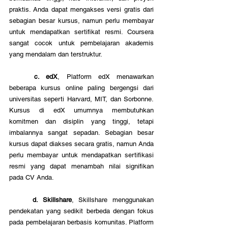
praktis. Anda dapat mengakses versi gratis dari 
sebagian besar kursus, namun perlu membayar 
untuk mendapatkan sertifikat resmi. Coursera 
sangat cocok untuk pembelajaran akademis 
yang mendalam dan terstruktur.
	c. edX
, Platform edX menawarkan 
beberapa kursus online paling bergengsi dari 
universitas seperti Harvard, MIT, dan Sorbonne. 
Kursus di edX umumnya membutuhkan 
komitmen dan disiplin yang tinggi, tetapi 
imbalannya sangat sepadan. Sebagian besar 
kursus dapat diakses secara gratis, namun Anda 
perlu membayar untuk mendapatkan sertifikasi 
resmi yang dapat menambah nilai signifikan 
pada CV Anda.
	d. Skillshare
, Skillshare menggunakan 
pendekatan yang sedikit berbeda dengan fokus 
pada pembelajaran berbasis komunitas. Platform 