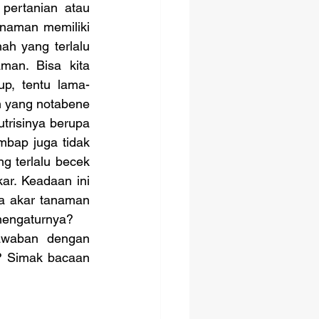
pertanian atau 
naman memiliki 
ah yang terlalu 
man. Bisa kita 
up, tentu lama-
 yang notabene 
risinya berupa 
mbap juga tidak 
g terlalu becek 
r. Keadaan ini 
a akar tanaman 
mengaturnya?
awaban dengan 
u? Simak bacaan 