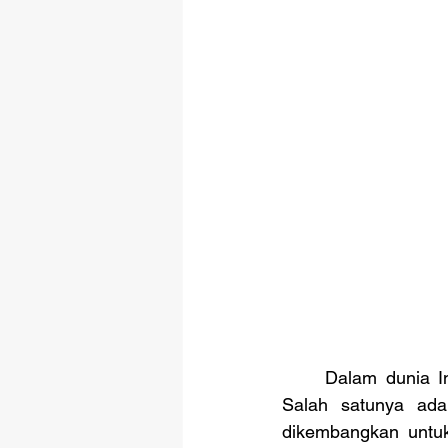
	Dalam dunia Internet of  Things, sudah banyak ditemukan berbagai macam sensor. 
Salah satunya ada
dikembangkan untu