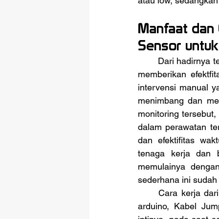
atau low, sedangkan 
Manfaat dan 
Sensor untu
	Dari hadirnya teknologi Soil Moisture Sensor dalam bidang pertanian atau perkebunan, 
memberikan efektfit
intervensi manual ya
menimbang dan mene
monitoring tersebut
dalam perawatan ter
dan efektifitas wa
tenaga kerja dan 
memulainya dengan 
sederhana ini suda
	Cara kerja dari project ini cukup simpel. Kamu hanya perlu mikrokontroler contohnya 
arduino, Kabel Jum