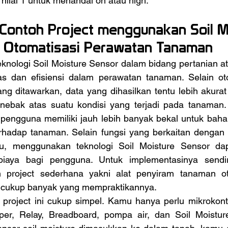
nilai 1 untuk menandai on atau high.
Contoh Project menggunakan Soil M
k Otomatisasi Perawatan Tanaman
as dan efisiensi dalam perawatan tanaman. Selain oto
ng ditawarkan, data yang dihasilkan tentu lebih akurat
bak atas suatu kondisi yang terjadi pada tanaman. D
, pengguna memiliki jauh lebih banyak bekal untuk baha
hadap tanaman. Selain fungsi yang berkaitan dengan tin
ktu, menggunakan teknologi Soil Moisture Sensor da
biaya bagi pengguna. Untuk implementasinya sendir
project sederhana yakni alat penyiram tanaman otom
h cukup banyak yang mempraktikannya.
per, Relay, Breadboard, pompa air, dan Soil Moistur