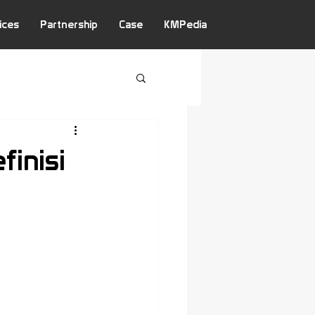
ices
Partnership
Case
KMPedia
finisi