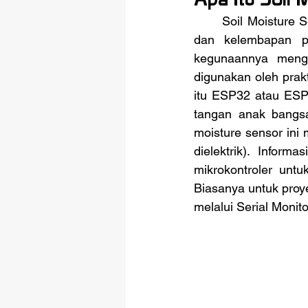
	Soil Moisture Sensor adalah sensor yang berfungsi mengukur dan memonitoring suhu 
dan kelembapan pa
kegunaannya menggu
digunakan oleh prak
itu ESP32 atau ESP8
tangan anak bangs
moisture sensor ini 
dielektrik)
. Informas
mikrokontroler untu
Biasanya untuk proye
melalui Serial Monit