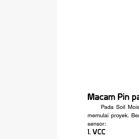
Macam Pin pa
	Pada Soil Moisture Sensor, terdapat beberapa pin yang harus diperhatikan sebelum 
memulai proyek. Ber
sensor:
1. 
VCC