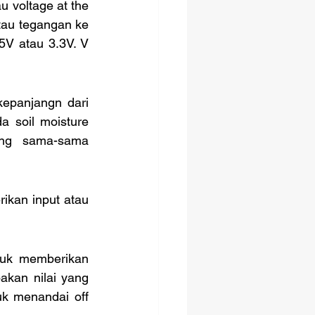
tau tegangan ke 
V atau 3.3V. V 
 soil moisture 
ng sama-sama 
akan nilai yang 
k menandai off 