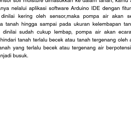
sensor soil moisture dimasukkan ke dalam tanah, kamu 
nya nelalui aplikasi software Arduino IDE dengan fitur 
 dinilai kering oleh sensor,maka pompa air akan se
da tanah hingga sampai pada ukuran kelembapan tan
h dinilai sudah cukup lembap, pompa air akan ecara
indari tanah terlalu becek atau tanah tergenang oleh a
anah yang terlalu becek atau tergenang air berpotens
njadi busuk.