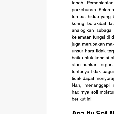
tanah. Pemanfaatan
perkebunan. Kelemba
tempat hidup yang b
kering berakibat fa
analogikan sebagai
kelamaan fungsi di 
juga merupakan makh
unsur hara tidak ter
baik untuk kondisi 
atau bahkan tergena
tentunya tidak bagu
tidak dapat menyera
Nah, menanggapi m
hadirnya soil moist
berikut ini!
Apa Itu Soil