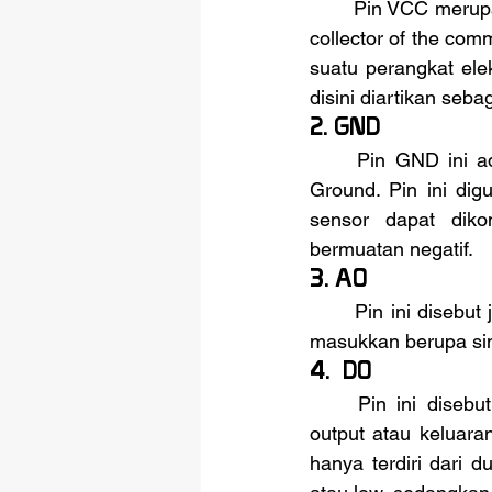
	Pin VCC merupakan  singkatan dari voltage at the common collector atau voltage at the 
collector of the com
suatu perangkat ele
disini diartikan seb
2. 
GND
	Pin GND ini adalah pin dengan muatan negatif.(-). GND merupaan kepanjangn dari 
Ground. Pin ini dig
sensor dapat dik
bermuatan negatif.
3. 
A0
	Pin ini disebut juga sebagai Keluaran Analog. Fungsinya untuk memberikan input atau 
masukkan berupa si
4.  
D0
	Pin ini disebut juga sebagai Keluaran Digital. Fungsinya adalah untuk memberikan 
output atau keluaran
hanya terdiri dari 