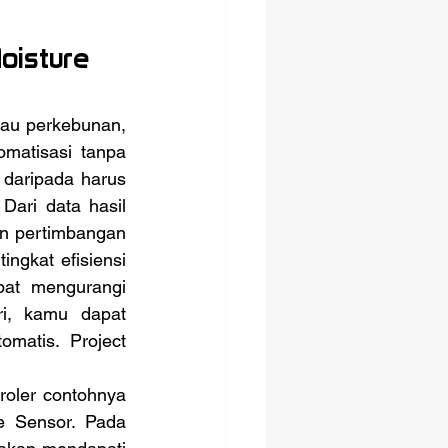
oisture 
matisasi tanpa 
 daripada harus 
ari data hasil 
n pertimbangan 
gkat efisiensi 
pat mengurangi 
i, kamu dapat 
atis. Project 
e Sensor. Pada 