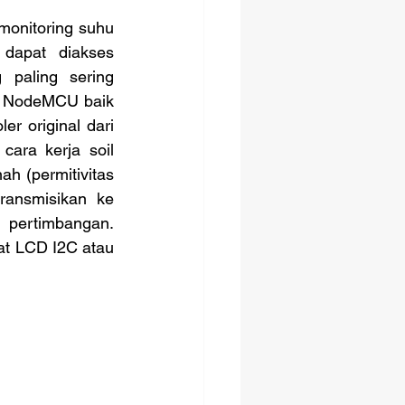
dapat diakses 
paling sering 
l NodeMCU baik 
 original dari 
 cara kerja soil 
h (permitivitas 
ransmisikan ke 
 pertimbangan. 
at LCD I2C atau 