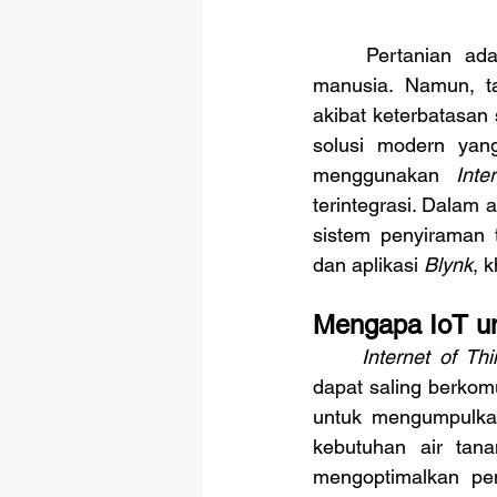
	Pertanian adalah salah satu pilar utama dalam pemenuhan kebutuhan pangan 
manusia. Namun, ta
akibat keterbatasan
solusi modern yang
menggunakan 
Inte
terintegrasi. Dalam
sistem penyiraman 
dan aplikasi 
Blynk
, 
Mengapa IoT un
Internet of Th
dapat saling berkomu
untuk mengumpulkan
kebutuhan air tana
mengoptimalkan pe