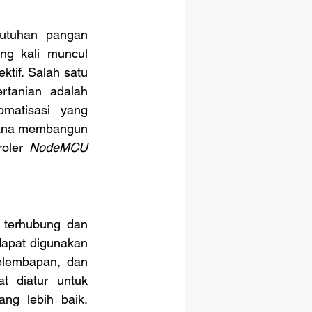
ng kali muncul 
if. Salah satu 
tanian adalah 
matisasi yang 
mana membangun 
oler 
NodeMCU
 terhubung dan 
dapat digunakan 
lembapan, dan 
t diatur untuk 
g lebih baik. 