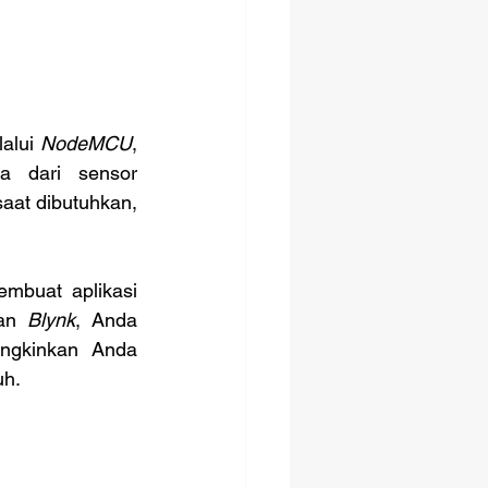
alui 
NodeMCU
, 
a dari sensor 
at dibutuhkan, 
buat aplikasi 
an 
Blynk
, Anda 
gkinkan Anda 
uh.