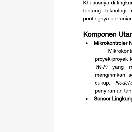
Khususnya di lingku
tentang teknologi
pentingnya pertanian
Komponen Uta
Mikrokontroler
	Mikrokont
proyek-proyek I
Wi-Fi
 yang me
mengirimkan s
cukup, 
Node
penyiraman ta
Sensor Lingkun