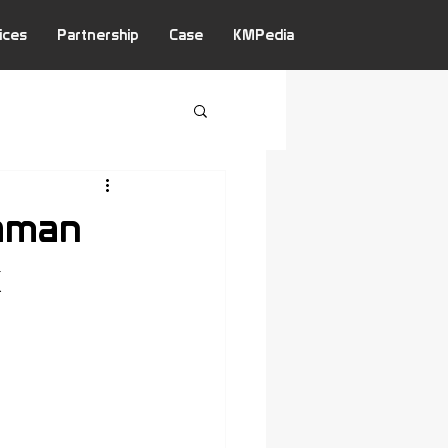
ices
Partnership
Case
KMPedia
aman
k