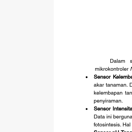
	Dalam sistem penyiraman tanaman otomatis menggunakan IoT dengan 
mikrokontroler 
Sensor Kelemb
akar tanaman. D
kelembapan tan
penyiraman.
Sensor Intensit
Data ini bergu
fotosintesis. H