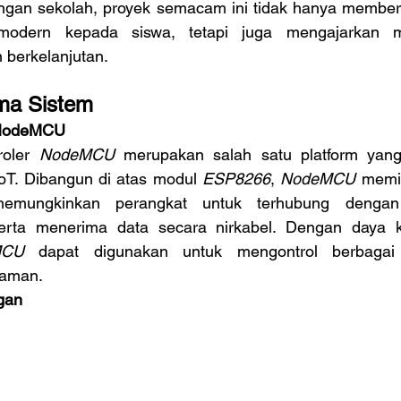
ngan sekolah, proyek semacam ini tidak hanya memberi
 modern kepada siswa, tetapi juga mengajarkan m
 berkelanjutan.
ma Sistem
 NodeMCU
roler 
NodeMCU
 merupakan salah satu platform yang
oT. Dibangun di atas modul 
ESP8266
, 
NodeMCU
mungkinkan perangkat untuk terhubung dengan 
erta menerima data secara nirkabel. Dengan daya k
MCU
 dapat digunakan untuk mengontrol berbagai 
naman.
gan