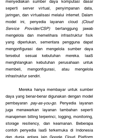
menyediakan sumber daya komputasi dasar 
seperti server virtual, penyimpanan data, 
jaringan, dan virtualisasi melalui internet. Dalam 
model ini, penyedia layanan cloud 
(Cloud 
Service Provider/CSP) 
bertanggung jawab 
mengelola dan memelihara infrastruktur fisik 
yang diperlukan, sementara pengguna dapat 
mengonfigurasi dan mengelola sumber daya 
tersebut sesuai kebutuhan mereka. IaaS 
menghilangkan kebutuhan perusahaan untuk 
membeli, mengonfigurasi, atau mengelola 
infrastruktur sendiri. 
	Mereka hanya membayar untuk sumber 
daya yang benar-benar digunakan dengan model 
pembayaran 
pay-as-you-go
. Penyedia layanan 
juga menawarkan layanan tambahan seperti 
manajemen billing terperinci, logging, monitoring, 
storage resiliency, dan keamanan. Beberapa 
contoh penyedia IaaS terkemuka di Indonesia 
dan dunia antara lain Google Cloud Platform 