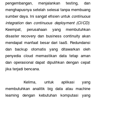
pengembangan, menjalankan testing, dan 
menghapusnya setelah selesai tanpa membuang 
sumber daya. Ini sangat efisien untuk 
continuous 
integration
 dan 
continuous deployment (CI/CD)
. 
Keempat, perusahaan yang membutuhkan 
disaster recovery dan business continuity akan 
mendapat manfaat besar dari IaaS. Redundansi 
dan backup otomatis yang ditawarkan oleh 
penyedia cloud memastikan data tetap aman 
dan operasional dapat dipulihkan dengan cepat 
jika terjadi bencana.
	Kelima, untuk aplikasi yang 
membutuhkan analitik big data atau machine 
learning dengan kebutuhan komputasi yang 
intensif, IaaS menyediakan sumber daya yang 
diperlukan dengan biaya yang lebih efisien 
dibanding membangun infrastruktur sendiri. 
Namun, IaaS mungkin kurang cocok untuk 
perusahaan dengan regulasi ketat yang 