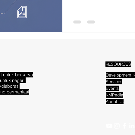
RESOURCES
t untuk berkarya
Development K
untuk negeri.
Services
kolaborasi
Events
ang bermanfaat
KMPedia
About Us