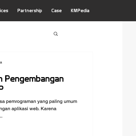
ices
Partnership
Case
KMPedia
wa
m Pengembangan
P
asa pemrograman yang paling umum
gan aplikasi web. Karena
..