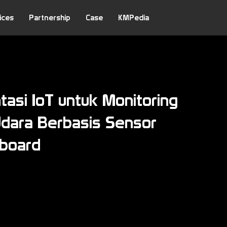
ices
Partnership
Case
KMPedia
asi IoT untuk Monitoring
Udara Berbasis Sensor
board
i Satrio
tu, 27 Juni 2026
 11.00 WIB
eeting