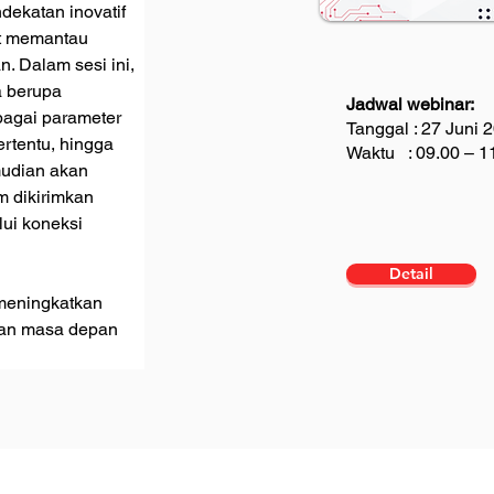
ekatan inovatif 
t memantau 
. Dalam sesi ini, 
 berupa 
Jadwal webinar:
bagai parameter 
Tanggal : 27 Juni 
rtentu, hingga 
Waktu : 09.00 – 1
mudian akan 
m dikirimkan 
ui koneksi 
Detail
 meningkatkan 
an masa depan 