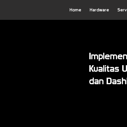
Home
Hardware
Serv
Implement
Kualitas 
dan Dash
Bersama : Den
Hari/Tanggal : Sab
Waktu : 09.00 -
Via : Zoom M