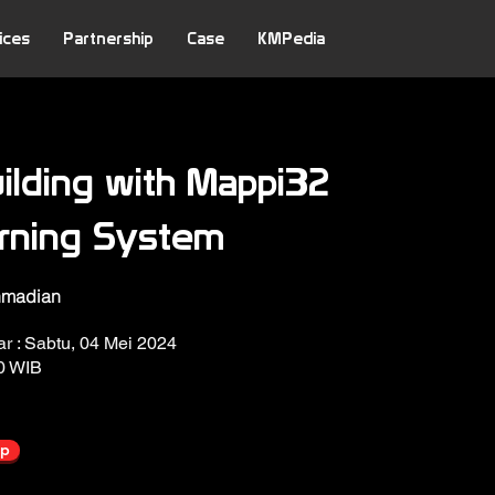
ices
Partnership
Case
KMPedia
ilding with Mappi32
arning System
hmadian
r : Sabtu, 04 Mei 2024
00 WIB
up