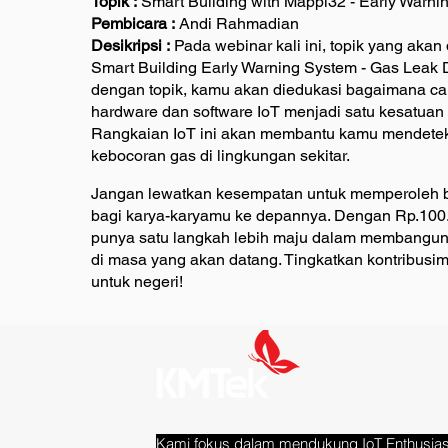
Topik :
Smart Building with Mappi32 - Early Warni
Pembicara :
Andi Rahmadian
Desikripsi :
Pada webinar kali ini, topik yang akan
Smart Building Early Warning System - Gas Leak D
dengan topik, kamu akan diedukasi bagaimana c
hardware dan software IoT menjadi satu kesatuan 
Rangkaian IoT ini akan membantu kamu mendete
kebocoran gas di lingkungan sekitar.
Jangan lewatkan kesempatan untuk memperoleh be
bagi karya-karyamu ke depannya. Dengan Rp.100
punya satu langkah lebih maju dalam membangun 
di masa yang akan datang. Tingkatkan kontribusi
untuk negeri!
Kami fokus dalam mendukung IoT Enthusias