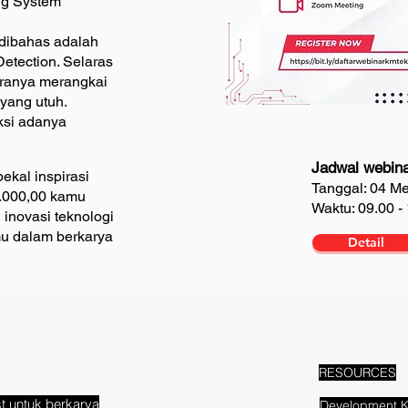
ng System
 dibahas adalah
etection. Selaras
aranya merangkai
yang utuh.
ksi adanya
Jadwal webina
kal inspirasi
Tanggal: 04 M
.000,00 kamu
Waktu: 09.00 -
inovasi teknologi
mu dalam berkarya
Detail
RESOURCES
t untuk berkarya
Development K