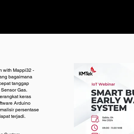
m with Mappi32 -
tang bagaimana
cepat tanggap
 Sensor Gas.
erangkat keras
ftware Arduino
malisir persentase
pat terjadi.