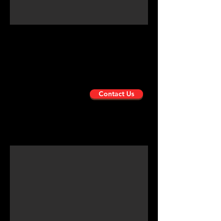
ARR POS CURAH HUJAN
Sensor Curah Hujan 0.5mm dengan Data
Logging Internal + Transmisi GSM 4G,
Siap Integrasi dengan Jaringan Pos
Hujan Nasional
Contact Us