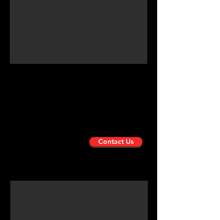
ARR STAINLESS STEEL
Solusi pengukuran curah hujan presisi
dengan rentang luas dan material tahan
korosi dan desain mekanikal unggulan
untuk akurasi jangka panjang.
Contact Us