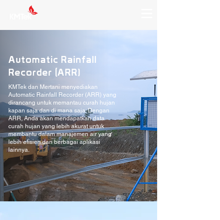
Automatic Rainfall
Recorder (ARR)
KMTek dan Mertani menyediakan
Automatic Rainfall Recorder (ARR) yang
dirancang untuk memantau curah hujan
kapan saja dan di mana saja. Dengan
ARR, Anda akan mendapatkan data
curah hujan yang lebih akurat untuk
membantu dalam manajemen air yang
lebih efisien dan berbagai aplikasi
lainnya.